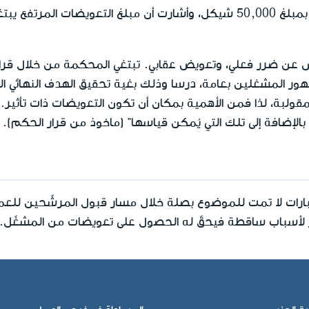
أقرت المحكمة تعويضاً للمدعية بمبلغ 50,000 شيكل، وأشارت أن مبلغ التعو
ٌ عن ضرر فعلي، وتعويض عقابي. تبتغي المحكمة من خلال قرار
ر المشغلين بعامة، درسا وذلك بغية تحقيق الهدف النهائي الم
 المقولبة، لذا فمن الأهمية بمكان أن تكون التعويضات ذات تأثير
الإضافة إلى تلك التي يُمكن قياسها" (ماخوذ من قرار الحكم).
بارات لا تمت للموضوع بصلة خلال مسار قبول المرشّحين للعم
ييز لأسباب ساقطة فيحقّ له الحصول على تعويضات من المشغّل.