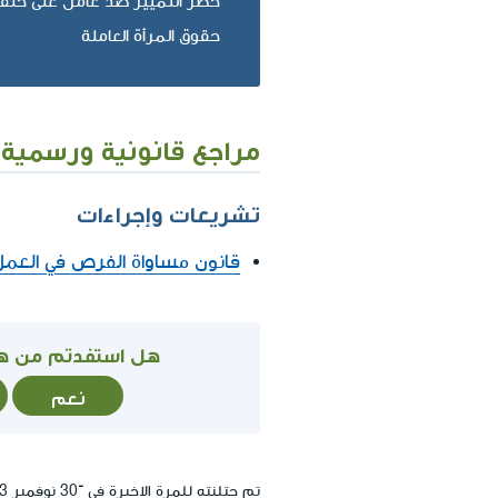
حظر التمييز ضد عامل على خلف
حقوق المرأة العاملة
مراجع قانونية ورسمية
تشريعات وإجراءات
قانون مساواة الفرص في العمل
هل استفدتم من ه
نعم
تم حتلنته للمرة الاخيرة في ־30 نوفمبر 2023, 05:48