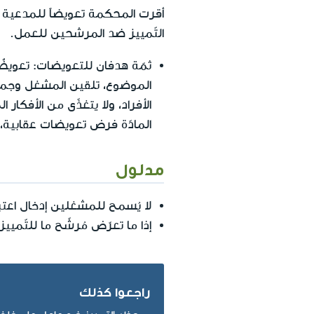
التّمييز ضد المرشحين للعمل.
ثمّة هدفان للتعويضات: تعويض
الموضوع، تلقين المشغل وجمهو
الأفراد، ولا يتغذّى من الأفكار
المادّة فرض تعويضات عقابية، ب
مدلول
لا يُسمح للمشغلين إدخال اعت
إذا ما تعرّض مُرشّح ما للتّم
راجعوا كذلك