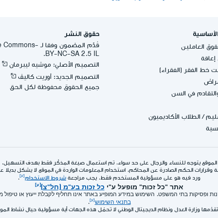
لأساسية
حقوق النشر
قُدِّم المضمون وفقا لـ -
وق العاملين
BY-NC-SA 2.5 IL.
عاقة
التصميم الأصلي: موشيه ليبرمان
 خط الفقر (الفقراء)
التصميم الجديد: أوريت كاليڤ
مراض
جميع الحقوق محفوظة لكل الحق
التقادم في السن
عليم
/
الطلاب الأكاديميون
يسية
الموقع يتوجه للنساء والرجال على حد سواء. تم استعمال صيغة المذكّر فقط بهدف التسهيل.
 وقرارات الحكم الصادرة عن المحاكم. استخدام المعلومات الواردة في الموقع لا يشكل بديلا عن ا
ورد فيه هو على مسؤولية المستخدم فقط. يجب مراجعة
شروط الاستخدام
.
אתר "כל זכות" מופעל ע"י
כל זכות בע"מ (חל"צ)
תקנות ופסיקות בתי המשפט. השימוש במידע המופיע באתר אינו תחליף לקבלת ייעוץ או טיפול
בתנאי השימוש
.
تقدّمها وزارة العدل ونظام الديجيتال الوطني لا تحمّل هذه الجهات أية مسؤولية حيال نشاط الم