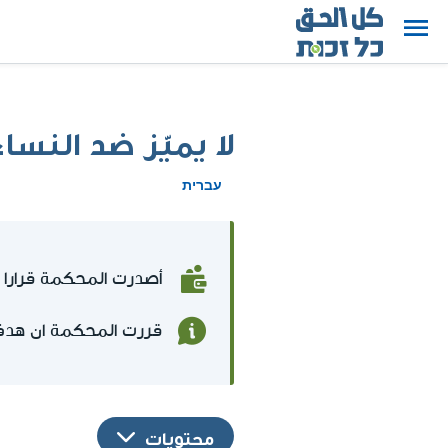
لا يميّز ضد النس
עברית
أصدرت المحكمة قرارا بتعويض مرشّحة للعمل 
قررت المحكمة ان هدف 
محتويات