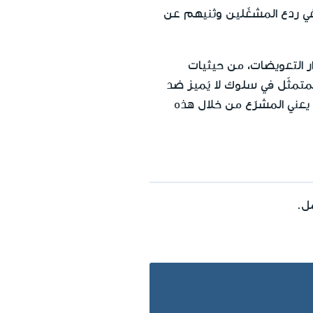
يضات المرتفع يبتغي ردع المشغّلين وثنيهم عن
 التعويضات، من حيثيات
تمثّل في سلوك لا يُميز ضد
. يعني المشرّع من خلال هذه
ل.