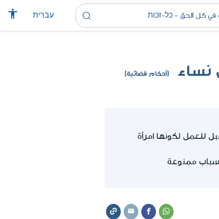
עברית
 نساء
(أحكام قضائية)
لاسباب ممنوعة