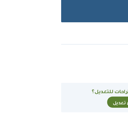
احات للتعديل؟
ح تعديل