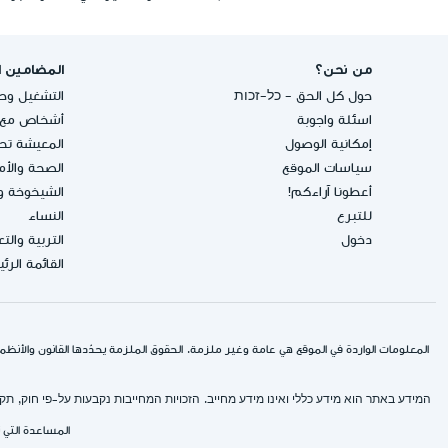
من نحن؟
المضامين ا
حول كل الحق - כל-זכות
التشغيل وحق
اسئلة واجوبة
أشخاص مع إ
إمكانية الوصول
المعيشة تحت
سياسات الموقع
الصحة والأ
أعطونا آراءكم!
الشيخوخة و
للتبرع
النساء
دخول
التربية والت
القائمة الرئ
المعلومات الواردة في الموقع هي عامة وغير ملزمة. الحقوق الملزمة يحدّدها القانون والأنظمة
המידע באתר הוא מידע כללי ואינו מידע מחייב. הזכויות המחייבות נקבעות על-פי חוק, 
المساعدة التي 