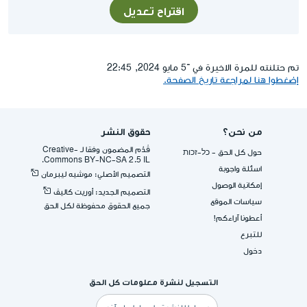
اقتراح تعديل
تم حتلنته للمرة الاخيرة في ־5 مايو 2024, 22:45
إضغطوا هنا لمراجعة تاريخ الصفحة.
من نحن؟
حقوق النشر
قُدِّم المضمون وفقا لـ -Creative
حول كل الحق - כל-זכות
Commons BY-NC-SA 2.5 IL.
اسئلة واجوبة
التصميم الأصلي: موشيه ليبرمان
إمكانية الوصول
التصميم الجديد: أوريت كاليڤ
سياسات الموقع
جميع الحقوق محفوظة لكل الحق
أعطونا آراءكم!
للتبرع
دخول
التسجيل لنشرة معلومات كل الحق
البريد