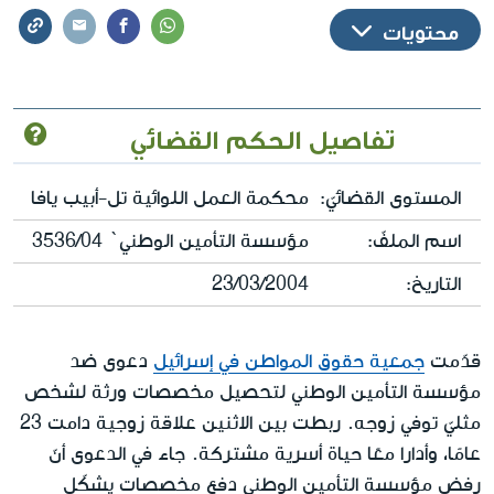
محتويات
تفاصيل الحكم القضائي
المستوى القضائيّ:
محكمة العمل اللوائية تل-أبيب يافا
اسم الملفّ:
مؤسسة التأمين الوطني` 3536/04
التاريخ:
23/03/2004
قدّمت
جمعية حقوق المواطن في إسرائيل
دعوى ضد
مؤسسة التأمين الوطني لتحصيل مخصصات ورثة لشخص
مثليّ توفي زوجه. ربطت بين الاثنين علاقة زوجية دامت 23
عامًا، وأدارا معًا حياة أسرية مشتركة. جاء في الدعوى أنّ
رفض مؤسسة التأمين الوطني دفع مخصصات يشكّل