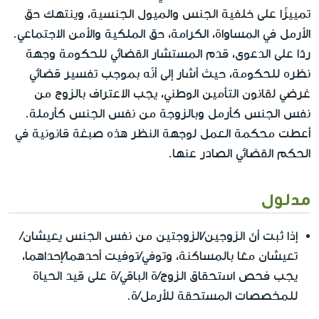
تمييزًا على خلفية الجنس والميول الجنسية، وينتهك حق
الأرمل في المساواة، الكرامة، حق الملكية والأمن الاجتماعي.
ردًا على الدعوى، قدم المستشار القضائي للحكومة وجهة
نظره للحكومة، حيث أشار إلى أنّه بموجب تفسير قضائي
غرضي لقانون التأمين الوطني، يجب الاعتراف بالزوج من
نفس الجنس كأرمل وبالزوجة من نفس الجنس كأرملة.
أعطت محكمة العمل لوجهة النظر هذه صبغة قانونية في
الحكم القضائي الصادر عنها.
مدلول
إذا ثبت أنّ الزوجين/الزوجتين من نفس الجنس يعيشان/
تعيشان معًا بالمساكنة، وتوفي/توفيت أحدهما/إحداهما،
يجب فحص استحقاق الزوج/ة الباقي/ة على قيد الحياة
للمخصصات المستحقة للأرمل/ة.