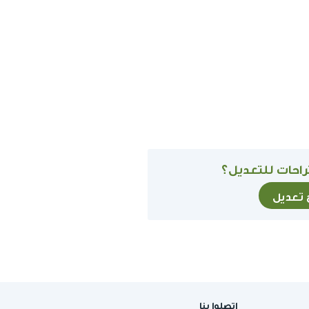
احات للتعديل؟
ح تعديل
اتصلوا بنا