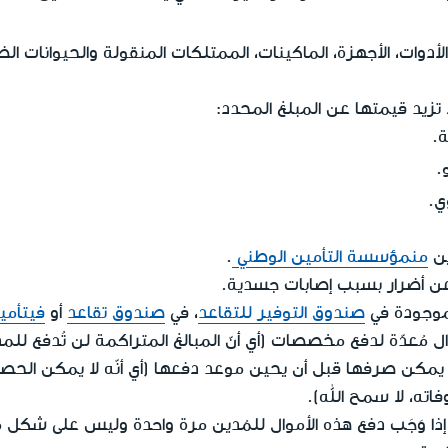
الأدوات، الأجهزة، الماكينات، الممتلكات المنقولة والحيوانات ا
لا تزيد قيمتها عن المبلغ المحدد:
.
.
ي.
ين
منمؤسسة التأمين الوطني
.
 أضرار بسبب إصابات جسدية.
لموجودة في
صندوق التوفير للتقاعد
، في
صندوق تقاعد
أو
فيتأمي
ل مُعدّة لدفع مخصصات (أي أنّ المبالغ المتراكمة لن تُدفع للمد
ن صرفها قبل أن يحين موعد دفعها (أي أنّه لا يمكن الحصو
وفاته، لا سمح الله).
أو إذا وَجَب دفع هذه الأموال للمُدين مرة واحدة وليس على ش