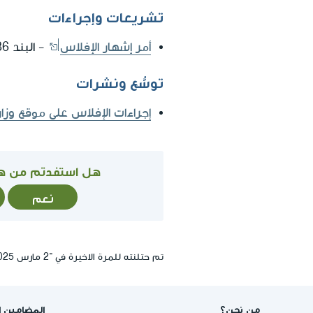
تشريعات وإجراءات
أمر إشهار الإفلاس
- البند 86
توسُّع ونشرات
إجراءات الإفلاس على موقع وزار
هل استفدتم من ه
نعم
تم حتلنته للمرة الاخيرة في ־2 مارس 2025, 14:49
من نحن؟
المضامين ا