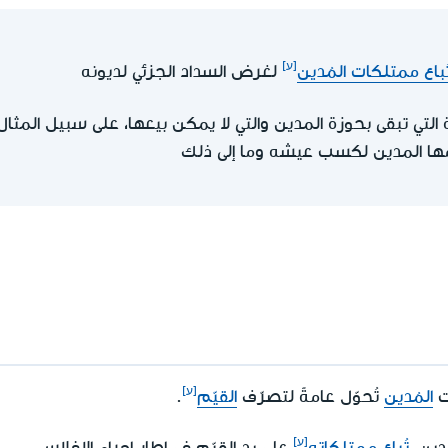
ُباع ممتلكات المُدين
لغرض السداد الجزئي لديونه
ي تبقى بحوزة المدين والتي لا يمكن بيعها، على سبيل المثال: 
مها المدين لكسب عيشه وما إلى ذلك
ت
المُدين
تُحوّل عامةً لتصرّف
القيّم
.
دين،
تُباع ممتلكاته
على يد القيّم في إطار إجراء الإفلاس.