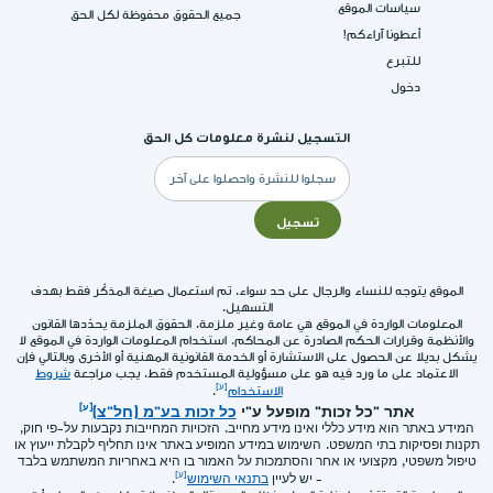
سياسات الموقع
جميع الحقوق محفوظة لكل الحق
أعطونا آراءكم!
للتبرع
دخول
التسجيل لنشرة معلومات كل الحق
البريد
الإلكتروني
تسجيل
الموقع يتوجه للنساء والرجال على حد سواء. تم استعمال صيغة المذكّر فقط بهدف
التسهيل.
المعلومات الواردة في الموقع هي عامة وغير ملزمة. الحقوق الملزمة يحدّدها القانون
والأنظمة وقرارات الحكم الصادرة عن المحاكم. استخدام المعلومات الواردة في الموقع لا
يشكل بديلا عن الحصول على الاستشارة أو الخدمة القانونية المهنية أو الأخرى وبالتالي فإن
الاعتماد على ما ورد فيه هو على مسؤولية المستخدم فقط. يجب مراجعة
شروط
الاستخدام
.
אתר "כל זכות" מופעל ע"י
כל זכות בע"מ (חל"צ)
המידע באתר הוא מידע כללי ואינו מידע מחייב. הזכויות המחייבות נקבעות על-פי חוק,
תקנות ופסיקות בתי המשפט. השימוש במידע המופיע באתר אינו תחליף לקבלת ייעוץ או
טיפול משפטי, מקצועי או אחר והסתמכות על האמור בו היא באחריות המשתמש בלבד
- יש לעיין
בתנאי השימוש
.