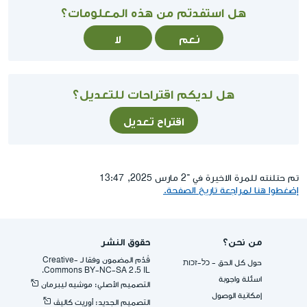
هل استفدتم من هذه المعلومات؟
نعم
لا
هل لديكم اقتراحات للتعديل؟
اقتراح تعديل
تم حتلنته للمرة الاخيرة في ־2 مارس 2025, 13:47
إضغطوا هنا لمراجعة تاريخ الصفحة.
من نحن؟
حقوق النشر
قُدِّم المضمون وفقا لـ -Creative
حول كل الحق - כל-זכות
Commons BY-NC-SA 2.5 IL.
اسئلة واجوبة
التصميم الأصلي: موشيه ليبرمان
إمكانية الوصول
التصميم الجديد: أوريت كاليڤ