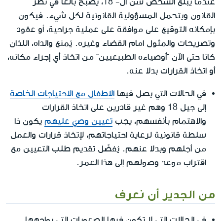
عندما يبلغ الشخص سن ال- 18، يصبح بالغا في نظر
القانون ويتحمل المسؤولية القانونية لكل شيء. فيكون
بإمكانه التوقيع على موافقة على عملية جراحية، أو عقود
وتصريحات والمثول امام القضاء وغيره. يُمنع والداه، اللذان
كانا حتى الآن "أوصياءه الطبيعيين" من اتخاذ أي إجراء مكانه،
أو اتخاذ القرارات بدلا عنه.
في الحالات التي يصل فيها
الاطفال مع الاحتياجات الخاصة
إلى جيل 18 وهم غير قادرين على اتخاذ القرارات
والاهتمام بأنفسهم، يجب
تعيين وصيّ عليهم
يكون ذا
سلطة قانونية لرعاية احتياجاتهم، لإتخاذ قرارات والعمل
من أجلهم وبدلا عنهم. يُفضّل تقديم طلب التعيين مع
اقتراب موعد وصولهم إلى هذا العمر.
من الجدير أن نعرف
في الحالات التي لا تكون فيها الصعوبات التي يواجهها