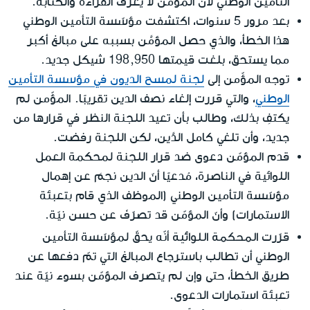
التأمين الوطني لأن المؤّمن لا يعرف القراءة والكتابة.
بعد مرور 5 سنوات، اكتشفت مؤسّسة التأمين الوطني
هذا الخطأ، والذي حصل المؤمَّن بسببه على مبالغ أكبر
مما يستحق، بلغت قيمتها 198,950 شيكل جديد.
توجه المؤّمن إلى
لجنة لمسح الديون في مؤسسة التأمين
الوطني
، والتي قررت إلغاء نصف الدين تقريبًا. المؤّمن لم
يكتفِ بذلك، وطالب بأن تعيد اللجنة النظر في قرارها من
جديد، وأن تلغي كامل الدَّين، لكن اللجنة رفضت.
قدم المؤمّن دعوى ضد قرار اللجنة لمحكمة العمل
اللوائية في الناصرة، مُدعيًا أنّ الدين نجمَ عن إهمال
مؤسّسة التأمين الوطني (الموظف الذي قام بتعبئة
الاستمارات) وأنّ المؤمّن قد تصرّفَ عن حسن نيّة.
المحكمة اللوائية
قرّرت
أنّه يحقّ لمؤسّسة التأمين
الوطني أن تطالب باسترجاع المبالغ التي تمّ دفعها عن
طريق الخطأ، حتى وإن لم يتصرف المؤمّن بسوء نيّة عند
تعبئة استمارات الدعوى.