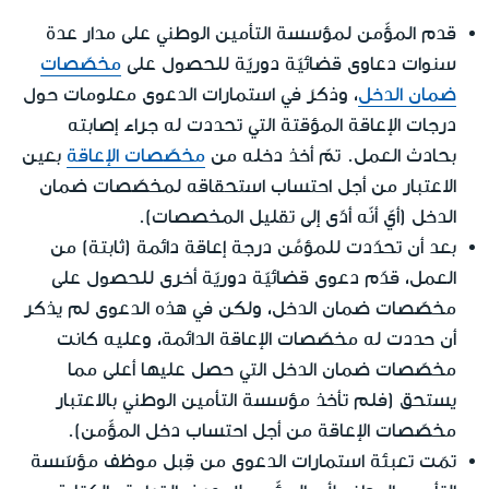
قدم المؤّمن لمؤسسة التأمين الوطني على مدار عدة
سنوات دعاوى قضائيّة دوريّة للحصول على
مخصّصات
ضمان الدخل
، وذكرَ في استمارات الدعوى معلومات حول
درجات الإعاقة المؤقتة التي تحددت له جراء إصابته
بحادث العمل. تمّ أخذ دخله من
مخصّصات الإعاقة
بعين
الاعتبار من أجل احتساب استحقاقه لمخصّصات ضمان
الدخل (أيّ أنّه أدّى إلى تقليل المخصصات).
بعد أن تحدّدت للمؤمَّن درجة إعاقة دائمة (ثابتة) من
العمل، قدّم دعوى قضائيّة دوريّة أخرى للحصول على
مخصّصات ضمان الدخل، ولكن في هذه الدعوى لم يذكر
أن حددت له مخصّصات الإعاقة الدائمة، وعليه كانت
مخصّصات ضمان الدخل التي حصل عليها أعلى مما
يستحق (فلم تأخذ مؤسسة التأمين الوطني بالاعتبار
مخصّصات الإعاقة من أجل احتساب دخل المؤّمن).
تمّت تعبئة استمارات الدعوى من قِبل موظف مؤسّسة