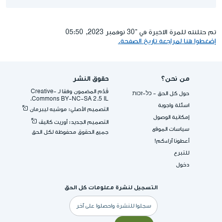
تم حتلنته للمرة الاخيرة في ־30 نوفمبر 2023, 05:50
إضغطوا هنا لمراجعة تاريخ الصفحة.
من نحن؟
حقوق النشر
قُدِّم المضمون وفقا لـ -Creative
حول كل الحق - כל-זכות
Commons BY-NC-SA 2.5 IL.
اسئلة واجوبة
التصميم الأصلي: موشيه ليبرمان
إمكانية الوصول
التصميم الجديد: أوريت كاليڤ
سياسات الموقع
جميع الحقوق محفوظة لكل الحق
أعطونا آراءكم!
للتبرع
دخول
التسجيل لنشرة معلومات كل الحق
البريد
الإلكتروني