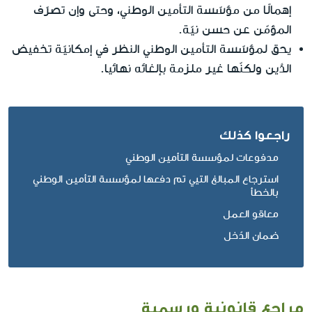
إهمالًا من مؤسّسة التأمين الوطني، وحتى وإن تصرّف
المؤمّن عن حسن نيّة.
يحق لمؤسّسة التأمين الوطني النظر في إمكانيّة تخفيض
الدَّين ولكنّها غير ملزمة بإلغائه نهائيا.
راجعوا كذلك
مدفوعات لمؤسسة التأمين الوطني
استرجاع المبالغ التيي تم دفعها لمؤسسة التأمين الوطني
بالخطأ
معاقو العمل
ضمان الدّخل
مراجع قانونية ورسمية