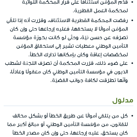
قدّم المؤمّن استئنافًا على قرار المحكمة اللوائية
لمحكمة العمل القطرية.
المحكمة القطرية
رفضت
الاستئناف، وقرّرت أنه إذا تلقّى
المؤمّن أموالًا لا يستحقها، فعليه إرجاعها حتى وإن كان
تصرّفه عن حسن نيّة، وحتّى لو كانت بحوزة مؤسّسة
التأمين الوطني معطيات تشير إلى استحقاق المؤمّن
لمخصّصات إعاقة وكان بإمكانها تدارك الخطأ.
على ضوء ذلك، قرّرت المحكمة أنّ تصرّف اللجنة لشطب
الديون في مؤسسة التأمين الوطني كان معقولًا وعادلًا،
وأنّها تطرّقت لكافة جوانب القضيّة.
مدلول
كل من يتلقى أموالًا عن طريق الخطأ أو بشكل محالف
للقانون، من مؤسّسة التأمين الوطني، أو مبالغ أكبر ممّا
كان يستحق، عليه إرجاعها، حتى وإن كان مصدر الخطأ