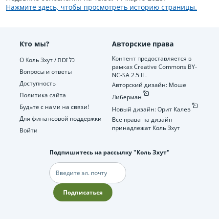
Нажмите здесь, чтобы просмотреть историю страницы.
Кто мы?
Авторские права
Контент предоставляется в
О Коль Зхут / כל זכות
рамках Creative Commons BY-
Вопросы и ответы
NC-SA 2.5 IL.
Доступность
Авторский дизайн: Моше
Политика сайта
Либерман
Будьте с нами на связи!
Новый дизайн: Орит Калев
Для финансовой поддержки
Все права на дизайн
принадлежат Коль Зхут
Войти
Подпишитесь на рассылку "Коль Зхут"
Электронная
почта
Подписаться