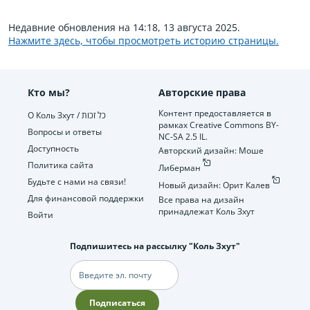
Недавние обновления на 14:18, 13 августа 2025.
Нажмите здесь, чтобы просмотреть историю страницы.
Кто мы?
Авторские права
Контент предоставляется в
О Коль Зхут / כל זכות
рамках Creative Commons BY-
Вопросы и ответы
NC-SA 2.5 IL.
Доступность
Авторский дизайн: Моше
Политика сайта
Либерман
Будьте с нами на связи!
Новый дизайн: Орит Калев
Для финансовой поддержки
Все права на дизайн
принадлежат Коль Зхут
Войти
Подпишитесь на рассылку "Коль Зхут"
Электронная
почта
Подписаться