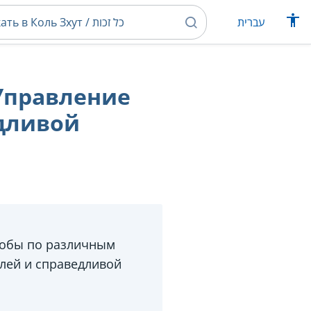
עברית
Управление
едливой
лобы по различным
лей и справедливой