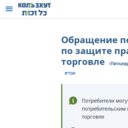
Обращение по
по защите пр
торговле
(Процед
עברית
Потребители могу
потребительским 
торговле