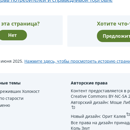
 эта страница?
Хотите что-
Нет
Предложит
8 июня 2025.
Нажмите здесь, чтобы просмотреть историю стран
ные темы
Авторские права
Контент предоставляется в 
ереживших Холокост
Creative Commons BY-NC-SA 2.
по старости
Авторский дизайн: Моше Ли
 меню
Новый дизайн: Орит Калев
Все права на дизайн принад
Коль Зхут