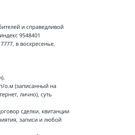
бителей и справедливой
 индекс 9548401
17777
, в воскресенье,
).
п/о.м (записанный на
ернет, лично), суть
оговор сделки, квитанции
риятия, записи и любой