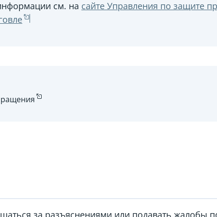
информации см. на
сайте Управления по защите пр
говле
бращения
ащаться за разъяснениями или подавать жалобы 