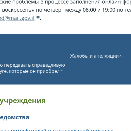
еские проблемы в процессе заполнения онлайн-фо
 воскресенья по четверг между 08:00 и 19:00 по т
d@mail.gov.il
.
Жалобы и апелляции
о передавать справедливую
луге, которые он приобрел
 учреждения
ведомства
рав потребителей и справедливой торговле