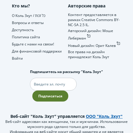
Кто мы?
Авторские права
Контент предоставляется в
О Коль Зхут / כל זכות
рамках Creative Commons BY-
Вопросы и ответы
NC-SA 2.5 IL.
Доступность
Авторский дизайн: Моше
Политика сайта
Либерман
Будьте с нами на связи!
Новый дизайн: Орит Калев
Для финансовой поддержки
Все права на дизайн
принадлежат Коль Зхут
Войти
Подпишитесь на рассылку "Коль Зхут"
Электронная
почта
Подписаться
Веб-сайт "Коль Зхут" управляется
ООО "Коль Зхут"
Веб-сайт адресован как женщинам, так и мужчинам. Использование
мужского рода сделано только для удобства.
Информация на веб-сайте носит общий характер и не является