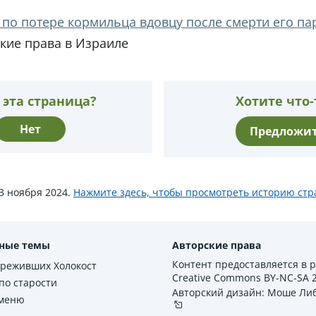
 по потере кормильца вдовцу после смерти его па
кие права в Израиле
 эта страница?
Хотите что-
Нет
Предложит
3 ноября 2024.
Нажмите здесь, чтобы просмотреть историю ст
ные темы
Авторские права
Контент предоставляется в 
ереживших Холокост
Creative Commons BY-NC-SA 2.
по старости
Авторский дизайн: Моше Ли
 меню