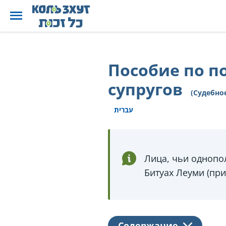
Пособие по п
супругов
(Судебно
עברית
Лица, чьи однопо
Битуах Леуми (пр
Содержание