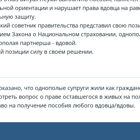
льной ориентации и нарушает права вдовца на раве
ьную защиту.
ский советник правительства представил свою пози
нием Закона о Национальном страховании, одноп
ополая партнерша - вдовой.
ой позиции силу в своем решении.
доказано, что однополые супруги жили как гражда
мотреть вопрос о праве оставшегося в живых на по
аво на получение пособия любого вдовца/вдовы.