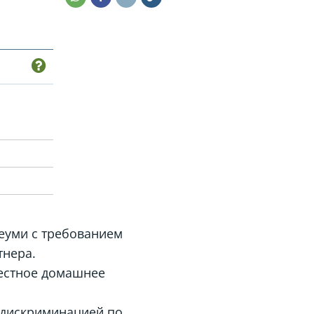
Леуми с требованием
тнера.
местное домашнее
я дискриминацией по