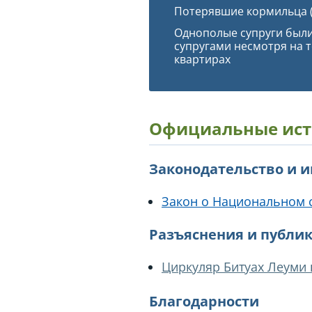
Потерявшие кормильца (
Однополые супруги был
супругами несмотря на т
квартирах
Официальные ист
Законодательство и 
Закон о Национальном 
Разъяснения и публи
Циркуляр Битуах Леуми
Благодарности