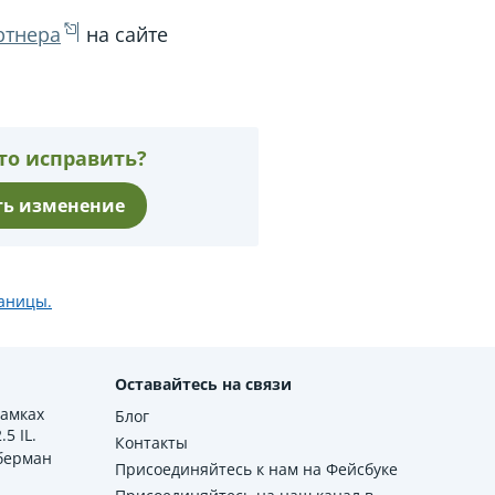
ртнера
на сайте
то исправить?
ь изменение
раницы.
Оставайтесь на связи
рамках
Блог
5 IL.
Контакты
берман
Присоединяйтесь к нам на Фейсбуке