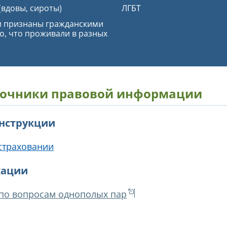
вдовы, сироты)
ЛГБТ
и признаны гражданскими
о, что проживали в разных
очники правовой информации
инструкции
страховании
кации
 по вопросам однополых пар