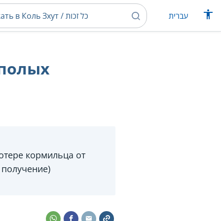
עברית
ополых
отере кормильца от
 получение)