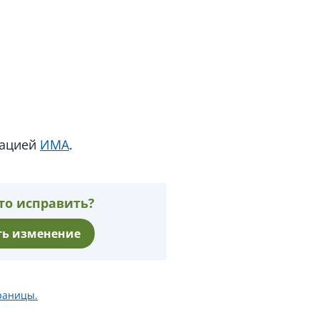
иацией
ИМА
.
то исправить?
ь изменение
раницы.