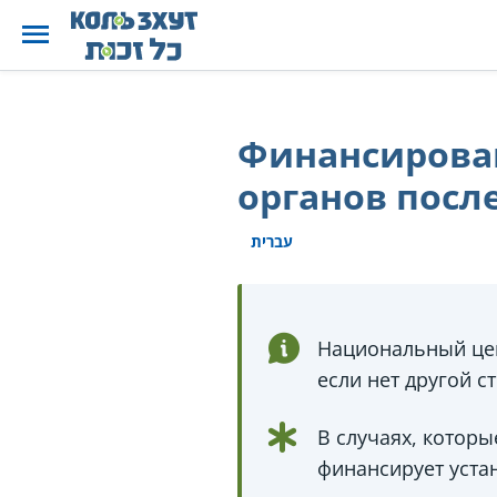
Финансирован
органов посл
עברית
Национальный цен
если нет другой с
В случаях, котор
финансирует уста