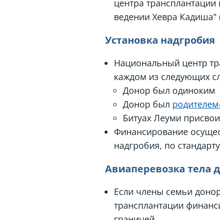
центра трансплантации 
ведении Хевра Кадиша" 
Установка надгробия
Национальный центр тра
каждом из следующих сл
Донор был одиноким
Донор был
родителем
Битуах Леуми присвои
Финансирование осущес
надгробия, по стандарту
Авиаперевозка тела д
Если члены семьи донор
трансплантации финанси
границей.