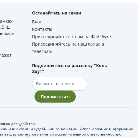
Оставайтесь на связи
рамках
Блог
5 IL.
Контакты
берман
Присоединяйтесь к нам на Фейсбуке
Присоединяйтесь на наш канал в
телеграм
лежат
Подпишитесь на рассылку "Коль
Зхут"
Электронная
почта
Подписаться
лько для удобства.
мативными актами и судебными решениями. Использование информации
ь за вышеупомянутое является исключительной ответственностью