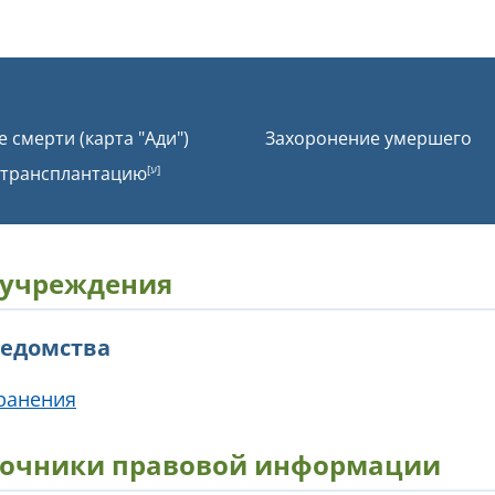
 смерти (карта "Ади")
Захоронение умершего
 трансплантацию
 учреждения
ведомства
ранения
очники правовой информации