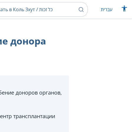
עברית
ие донора
бение доноров органов,
ентр трансплантации