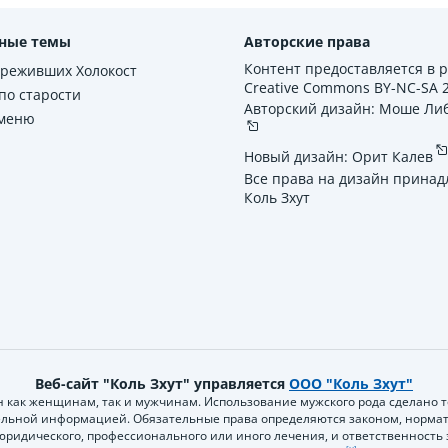
ные темы
Авторские права
Контент предоставляется в 
ереживших Холокост
Creative Commons BY-NC-SA 2.
по старости
Авторский дизайн: Моше Ли
 меню
Новый дизайн: Орит Калев
Все права на дизайн принад
Коль Зхут
Веб-сайт "Коль Зхут" управляется
ООО "Коль Зхут"
н как женщинам, так и мужчинам. Использование мужского рода сделано то
ательной информацией. Обязательные права определяются законом, нор
 юридического, профессионального или иного лечения, и ответственност