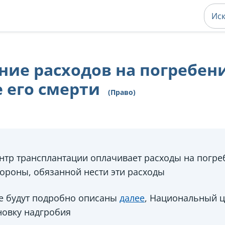
ие расходов на погребен
е его смерти
(Право)
тр трансплантации оплачивает расходы на погре
тороны, обязанной нести эти расходы
ые будут подробно описаны
далее
, Национальный ц
новку надгробия