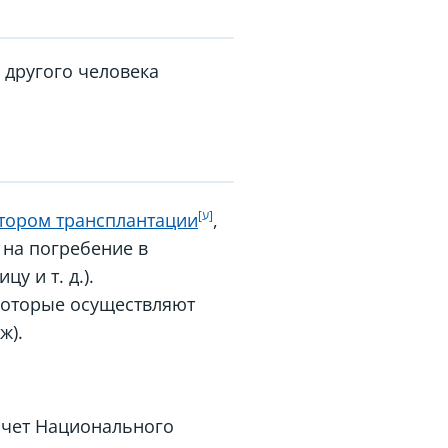
 другого человека
тором трансплантации
,
 на погребение в
у и т. д.).
которые осуществляют
ж).
 счет Национального