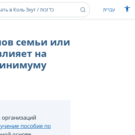
עברית
нов семьи или
влияет на
минимуму
 организаций
лучение пособия по
рной основе