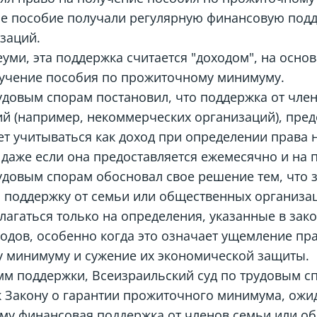
ие пособие получали регулярную финансовую подд
заций.
уми, эта поддержка считается "доходом", на осно
лучение пособия по прожиточному минимуму.
удовым спорам постановил, что поддержка от чле
й (например, некоммерческих организаций), пред
ет учитываться как доход при определении права 
даже если она предоставляется ежемесячно и на 
удовым спорам обосновал свое решение тем, что 
поддержку от семьи или общественных организаци
лагаться только на определения, указанные в зако
одов, особенно когда это означает ущемление пр
 минимуму и сужение их экономической защиты.
мм поддержки, Всеизраильский суд по трудовым с
к Закону о гарантии прожиточного минимума, ож
рому финансовая поддержка от членов семьи или 