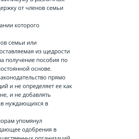
ержку от членов семьи
вании которого
нов семьи или
оставляемая из щедрости
на получение пособия по
постоянной основе.
законодательство прямо
й и не определяет ее как
не, и не добавлять
ав нуждающихся в
порам упомянул
идающее одобрения в
общественных организаций