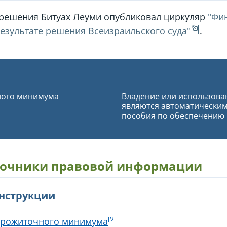
 решения Битуах Леуми опубликовал циркуляр
"Фи
езультате решения Всеизраильского суда"
.
ного минимума
Владение или использова
являются автоматически
пособия по обеспечению
очники правовой информации
инструкции
прожиточного минимума