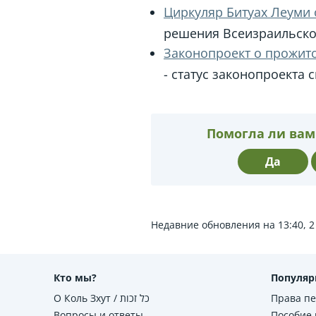
Циркуляр Битуах Леуми о
решения Всеизраильско
Законопроект о прожито
- статус законопроекта 
Помогла ли вам
Да
Недавние обновления на 13:40, 2
Кто мы?
Популяр
О Коль Зхут / כל זכות
Права п
Вопросы и ответы
Пособие 