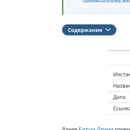
Содержание
Инста
Назван
Дата:
Ссылк
Ранее
Битуах Леуми
отмен