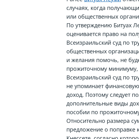
случаях, когда получающ
или общественных органи
По утверждению Битуах Ле
оценивается право на по
Всеизраильский суд по тр
общественных организаци
и желания помочь, не буд
прожиточному минимуму, 
Всеизраильский суд по тр
не упоминает финансовую 
доход. Поэтому следует по
дополнительные виды дох
пособии по прожиточному
Относительно размера су
предложение о поправке 
Кнессете, согласно кото