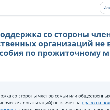
оддержка со стороны чле
твенных организаций не 
особия по прожиточному 
ржка со стороны членов семьи или общественных
мерческих организаций) не влияет на
право на по
нимуму
, даже если она предоставляется на регуля