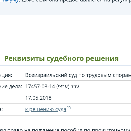
Реквизиты судебного решения
нция:
Всеизраильский суд по трудовым спора
ие дела:
עבל (ארצי) 17457-08-14
17.05.2018
а:
к решению суда
ял право на получение пособия по прожиточному