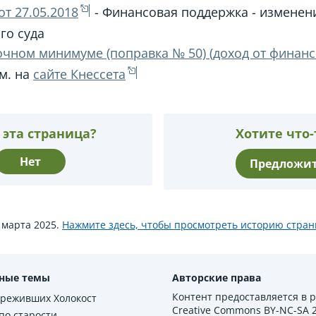
т 27.05.2018
- Финансовая поддержка - изменени
го суда
чном минимуме (поправка № 50) (доход от финансо
см. на
сайте Кнессета
 эта страница?
Хотите что-
Нет
Предложит
 марта 2025.
Нажмите здесь, чтобы просмотреть историю стран
ные темы
Авторские права
Контент предоставляется в 
ереживших Холокост
Creative Commons BY-NC-SA 2.
по старости