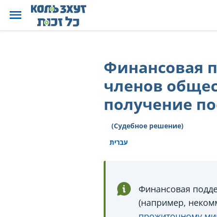
Финансовая п
членов общес
получение п
(Судебное решение)
עברית
Финансовая подде
(например, неком
прожиточному ми