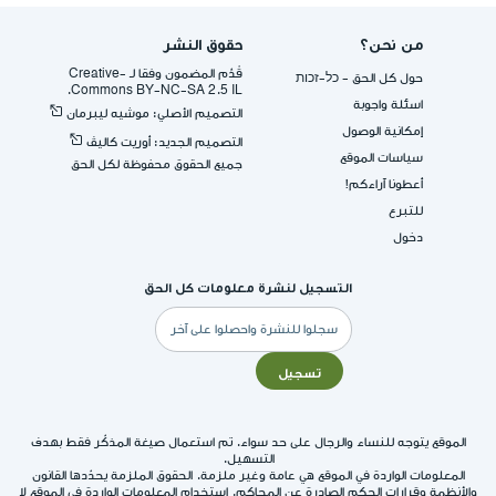
من نحن؟
حقوق النشر
قُدِّم المضمون وفقا لـ -Creative
حول كل الحق - כל-זכות
Commons BY-NC-SA 2.5 IL.
اسئلة واجوبة
التصميم الأصلي: موشيه ليبرمان
إمكانية الوصول
التصميم الجديد: أوريت كاليڤ
سياسات الموقع
جميع الحقوق محفوظة لكل الحق
أعطونا آراءكم!
للتبرع
دخول
التسجيل لنشرة معلومات كل الحق
البريد
الإلكتروني
تسجيل
الموقع يتوجه للنساء والرجال على حد سواء. تم استعمال صيغة المذكّر فقط بهدف
التسهيل.
المعلومات الواردة في الموقع هي عامة وغير ملزمة. الحقوق الملزمة يحدّدها القانون
والأنظمة وقرارات الحكم الصادرة عن المحاكم. استخدام المعلومات الواردة في الموقع لا