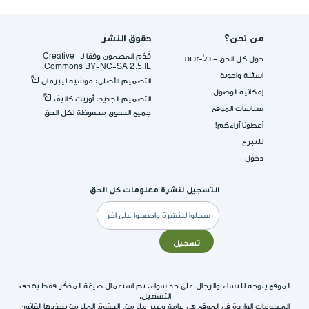
من نحن؟
حقوق النشر
قُدِّم المضمون وفقا لـ -Creative
حول كل الحق - כל-זכות
Commons BY-NC-SA 2.5 IL.
اسئلة واجوبة
التصميم الأصلي: موشيه ليبرمان
إمكانية الوصول
التصميم الجديد: أوريت كاليڤ
سياسات الموقع
جميع الحقوق محفوظة لكل الحق
أعطونا آراءكم!
للتبرع
دخول
التسجيل لنشرة معلومات كل الحق
البريد
الإلكتروني
تسجيل
الموقع يتوجه للنساء والرجال على حد سواء. تم استعمال صيغة المذكّر فقط بهدف
التسهيل.
المعلومات الواردة في الموقع هي عامة وغير ملزمة. الحقوق الملزمة يحدّدها القانون