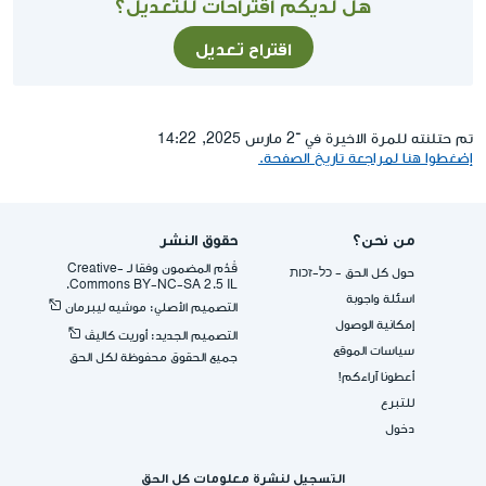
هل لديكم اقتراحات للتعديل؟
اقتراح تعديل
تم حتلنته للمرة الاخيرة في ־2 مارس 2025, 14:22
إضغطوا هنا لمراجعة تاريخ الصفحة.
من نحن؟
حقوق النشر
قُدِّم المضمون وفقا لـ -Creative
حول كل الحق - כל-זכות
Commons BY-NC-SA 2.5 IL.
اسئلة واجوبة
التصميم الأصلي: موشيه ليبرمان
إمكانية الوصول
التصميم الجديد: أوريت كاليڤ
سياسات الموقع
جميع الحقوق محفوظة لكل الحق
أعطونا آراءكم!
للتبرع
دخول
التسجيل لنشرة معلومات كل الحق