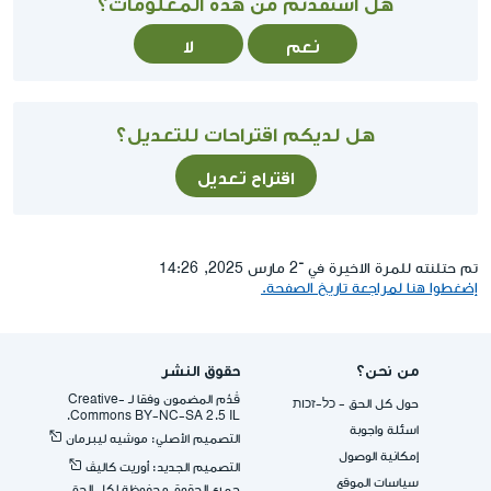
هل استفدتم من هذه المعلومات؟
نعم
لا
هل لديكم اقتراحات للتعديل؟
اقتراح تعديل
تم حتلنته للمرة الاخيرة في ־2 مارس 2025, 14:26
إضغطوا هنا لمراجعة تاريخ الصفحة.
من نحن؟
حقوق النشر
قُدِّم المضمون وفقا لـ -Creative
حول كل الحق - כל-זכות
Commons BY-NC-SA 2.5 IL.
اسئلة واجوبة
التصميم الأصلي: موشيه ليبرمان
إمكانية الوصول
التصميم الجديد: أوريت كاليڤ
سياسات الموقع
جميع الحقوق محفوظة لكل الحق