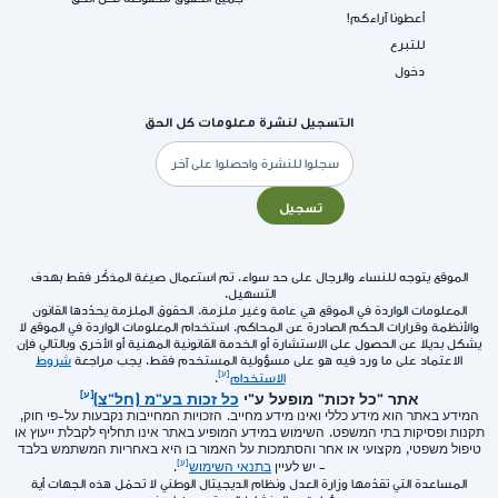
أعطونا آراءكم!
للتبرع
دخول
التسجيل لنشرة معلومات كل الحق
البريد
الإلكتروني
تسجيل
الموقع يتوجه للنساء والرجال على حد سواء. تم استعمال صيغة المذكّر فقط بهدف
التسهيل.
المعلومات الواردة في الموقع هي عامة وغير ملزمة. الحقوق الملزمة يحدّدها القانون
والأنظمة وقرارات الحكم الصادرة عن المحاكم. استخدام المعلومات الواردة في الموقع لا
يشكل بديلا عن الحصول على الاستشارة أو الخدمة القانونية المهنية أو الأخرى وبالتالي فإن
الاعتماد على ما ورد فيه هو على مسؤولية المستخدم فقط. يجب مراجعة
شروط
الاستخدام
.
אתר "כל זכות" מופעל ע"י
כל זכות בע"מ (חל"צ)
המידע באתר הוא מידע כללי ואינו מידע מחייב. הזכויות המחייבות נקבעות על-פי חוק,
תקנות ופסיקות בתי המשפט. השימוש במידע המופיע באתר אינו תחליף לקבלת ייעוץ או
טיפול משפטי, מקצועי או אחר והסתמכות על האמור בו היא באחריות המשתמש בלבד
- יש לעיין
בתנאי השימוש
.
المساعدة التي تقدّمها وزارة العدل ونظام الديجيتال الوطني لا تحمّل هذه الجهات أية