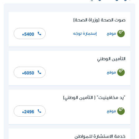
صوت الصحة (وزراة الصحة)
موقع
إستمارة توجّه
*5400
التأمين الوطني
موقع
*6050
"يد مخافينيت" ( التأمين الوطني)
موقع
*2496
خدمة الاستشارة للمواطن