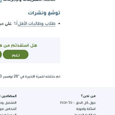
توسُّع ونشرات
طلاب وطالبات الأهل
على موق
هل استفدتم من ه
نعم
تم حتلنته للمرة الاخيرة في ־28 نوفمبر 2023, 02:10
من نحن؟
المضامين ا
حول كل الحق - כל-זכות
التشغيل وحق
اسئلة واجوبة
أشخاص مع إ
إمكانية الوصول
المعيشة تحت