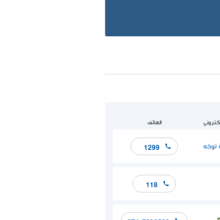
لكتروني
الهاتف
توجّه
1299
118