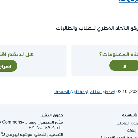
ع الاتحاد القطري للطلاب والطالبات
ذه المعلومات؟
هل لديكم اقتر
لا
اقترا
إضغطوا هنا لمراجعة تاريخ الصفحة.
لأساسية
حقوق النشر
قُدِّم المضمون وفقا لـ -
وق العاملين
BY-NC-SA 2.5 IL.
عاقة
التصميم الأصلي: موشيه ليبرمان
 خط الفقر (الفقراء)