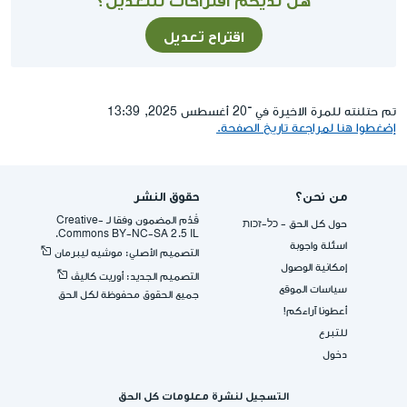
اقتراح تعديل
تم حتلنته للمرة الاخيرة في ־20 أغسطس 2025, 13:39
إضغطوا هنا لمراجعة تاريخ الصفحة.
من نحن؟
حقوق النشر
قُدِّم المضمون وفقا لـ -Creative
حول كل الحق - כל-זכות
Commons BY-NC-SA 2.5 IL.
اسئلة واجوبة
التصميم الأصلي: موشيه ليبرمان
إمكانية الوصول
التصميم الجديد: أوريت كاليڤ
سياسات الموقع
جميع الحقوق محفوظة لكل الحق
أعطونا آراءكم!
للتبرع
دخول
التسجيل لنشرة معلومات كل الحق