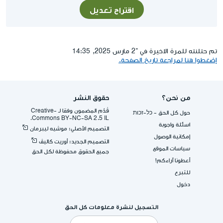
اقتراح تعديل
تم حتلنته للمرة الاخيرة في ־2 مارس 2025, 14:35
إضغطوا هنا لمراجعة تاريخ الصفحة.
من نحن؟
حقوق النشر
قُدِّم المضمون وفقا لـ -Creative
حول كل الحق - כל-זכות
Commons BY-NC-SA 2.5 IL.
اسئلة واجوبة
التصميم الأصلي: موشيه ليبرمان
إمكانية الوصول
التصميم الجديد: أوريت كاليڤ
سياسات الموقع
جميع الحقوق محفوظة لكل الحق
أعطونا آراءكم!
للتبرع
دخول
التسجيل لنشرة معلومات كل الحق
البريد