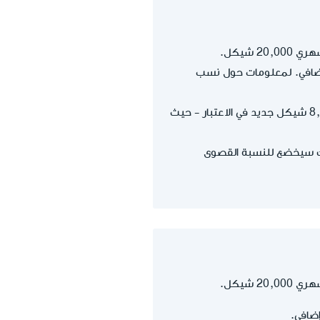
 إضافي. لمعلومات حول نسب
بعد أخذ دخله كأجير والبالغ 8,000 شيكل جديد في الاعتبار - حيث
 يتجاوز درجة الجباية الأولى (7٬703 شيكل) ولذلك سيخضع للنسبة القصوى
إضافي.