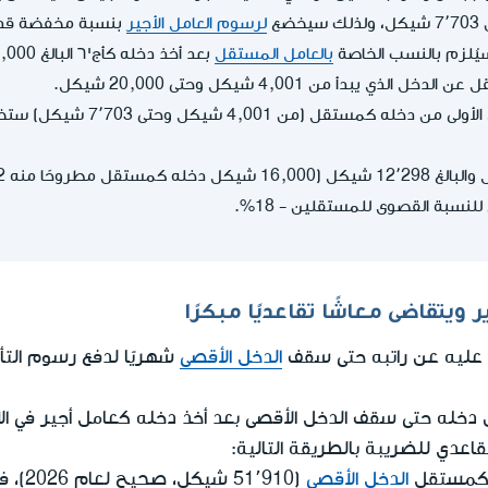
ضع
لرسوم العامل الأجير
بنسبة مخفضة قدرها 27
ُلزم بالنسب الخاصة
بالعامل المستقل
ذي يبدأ من 4,001 شيكل وحتى 20,000 شيكل.
مبلغ 3٬702 شيكل الأولى من دخله 
سبة القصوى للمستقلين - 18%.
ويتقاضى معاشًا تقاعديًا مبكرًا
ن عليه عن راتبه حتى سقف
الدخل الأقصى
خله حتى سقف الدخل الأقصى بعد أخذ دخله كعامل أجير في الاعتب
عدي للضريبة بالطريقة التالية:
 وكمستقل
الدخل الأقصى
(1٬910