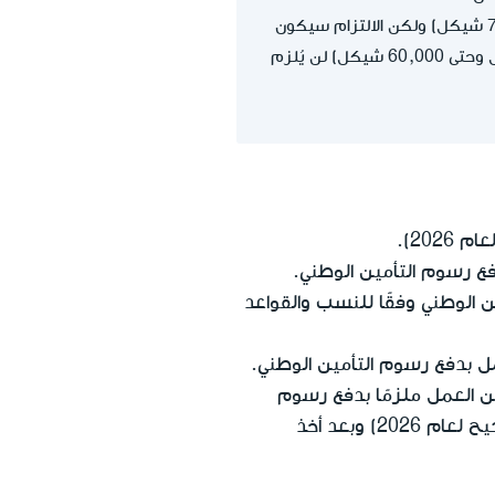
في هذه الحالة أيضًا، سيخضع الدخل من المعاش التقاعدي للنسبة القصوى (لأنه يتجاوز 7٬703 شيكل) ولكن الالتزام سيكون
(51٬910 شيكل). الدخل الذي يتجاوز هذا المبلغ (من 51٬911 شيكل وحتى 60,000 شيكل) لن يُلزم
فع رسوم التأمين الوطني.
 الوطني وفقًا للنسب والقواعد
مل بدفع رسوم التأمين الوطني.
ن العمل ملزمًا بدفع رسوم
(خصم 3٬442 شيكل، صحيح لعام 2026) وبعد أخذ