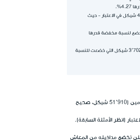
4.%.
بعد أخذ دخله كأجיר البالغ 4,000 شيكل في الاعتبار - حيث
كمستقل (من 4,001 شيكل وحتى 7٬703 شيكل) ستخضع لنسبة مخفضة قدرها
باقي دخله كمستقل والبالغ 12٬298 شيكل (16,000 شيكل دخله كمستقل مطروحًا منه 3٬702 شيكل التي خضعت للنسبة
شهريًا لدفع رسوم التأمين (51٬910 شيكل، صحيح
ار (انظر الأمثلة السابقة).
5 شيكل، صحيح لعام 2026)، فلن تخضع مداخيله من المعاش