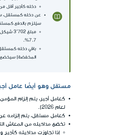
دخله كأجير أقل من 7٬703 شيكل، ولذلك سيخ
عن دخله كمستقل، سي
سيُلزم بالدفع كمستقل عن الدخل ال
7.7%.
المخفضة) سيخضع للن
مستقل وهو أيضًا عامل أجير 
كعامل أجير، يتم إلزام المؤم
لعام 2026).
كعامل مستقل، يتم إلزامه عن د
تخضع مداخيله من المعاش التقا
إذا تجاوزت مداخيله كأجير