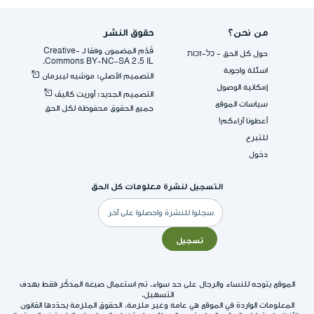
من نحن؟
حقوق النشر
قُدِّم المضمون وفقا لـ -Creative
حول كل الحق - כל-זכות
Commons BY-NC-SA 2.5 IL.
اسئلة واجوبة
التصميم الأصلي: موشيه ليبرمان
إمكانية الوصول
التصميم الجديد: أوريت كاليڤ
سياسات الموقع
جميع الحقوق محفوظة لكل الحق
أعطونا آراءكم!
للتبرع
دخول
التسجيل لنشرة معلومات كل الحق
البريد
الإلكتروني
تسجيل
الموقع يتوجه للنساء والرجال على حد سواء. تم استعمال صيغة المذكّر فقط بهدف
التسهيل.
المعلومات الواردة في الموقع هي عامة وغير ملزمة. الحقوق الملزمة يحدّدها القانون