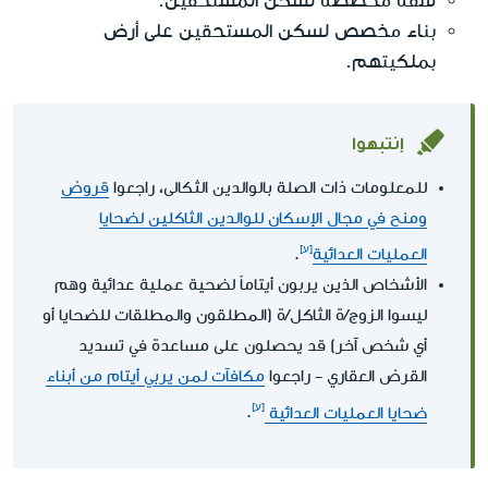
شقة مخصصة لسكن المستحقين.
بناء مخصص لسكن المستحقين على أرض
بملكيتهم.
إنتبهوا
للمعلومات ذات الصلة بالوالدين الثكالى، راجعوا
قروض
ومنح في مجال الإسكان للوالدين الثاكلين لضحايا
العمليات العدائية
.
الأشخاص الذين يربون أيتاماً لضحية عملية عدائية وهم
ليسوا الزوج/ة الثاكل/ة (المطلقون والمطلقات للضحايا أو
أي شخص آخر) قد يحصلون على مساعدة في تسديد
القرض العقاري - راجعوا
مكافآت لمن يربي أيتام من أبناء
ضحايا العمليات العدائية
.