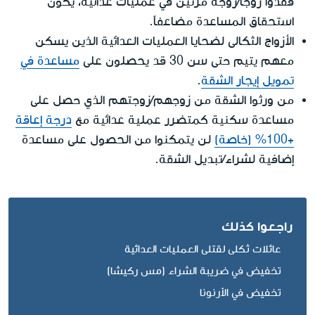
فقدوا زوجاً/زوجة مرتين في عمليات عدائية، يكون
استحقاق المساعدة مضاعفاً.
الأزواج الثكالى لضحايا العمليات العدائية الذين يسكن
معهم يتيم حتى سن 30 قد يحصلون على
مساعدة في
تمويل إيجار الشقة
.
من ورثوا الشقة من زوجهم/زوجتهم الذي حصل على
مساعدة سكنية كمتضرر عملية عدائية مع
درجة إعاقة
+100% (خاصة)
لن يتمكنوا من الحصول على مساعدة
إضافية لشراء/تبديل الشقة.
راجعوا كذلك
عائلات ثكلى لقتلى العمليات العدائية
تخفيض في ضريبة الشراء (مس ركيشا)
تخفيض في الأرنونا