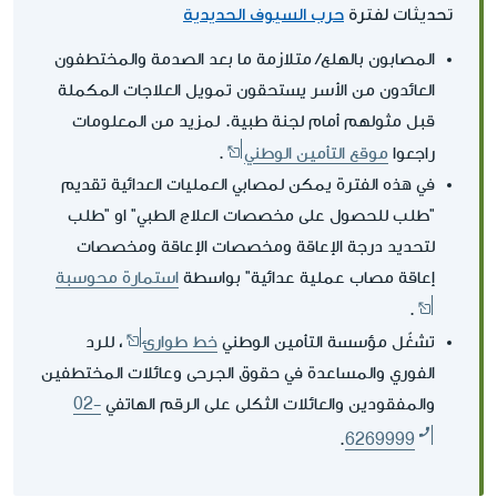
تحديثات لفترة
حرب السيوف الحديدية
المصابون بالهلع/ متلازمة ما بعد الصدمة والمختطفون
العائدون من الأسر يستحقون تمويل العلاجات المكملة
قبل مثولهم أمام لجنة طبية. لمزيد من المعلومات
راجعوا
موقع التأمين الوطني
.
في هذه الفترة يمكن لمصابي العمليات العدائية تقديم
"طلب للحصول على مخصصات العلاج الطبي" او "طلب
لتحديد درجة الإعاقة ومخصصات الإعاقة ومخصصات
إعاقة مصاب عملية عدائية" بواسطة
استمارة محوسبة
.
تشغّل مؤسسة التأمين الوطني
خط طوارئ
، للرد
الفوري والمساعدة في حقوق الجرحى وعائلات المختطفين
والمفقودين والعائلات الثكلى على الرقم الهاتفي
02-
.
6269999