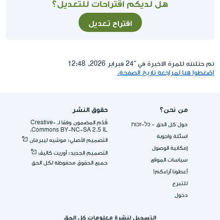
هل لديكم اقتراحات للتعديل؟
اقتراح تعديل
تم حتلنته للمرة الاخيرة في ־24 فبراير 2026, 12:48
إضغطوا هنا لمراجعة تاريخ الصفحة.
من نحن؟
حقوق النشر
قُدِّم المضمون وفقا لـ -Creative
حول كل الحق - כל-זכות
Commons BY-NC-SA 2.5 IL.
اسئلة واجوبة
التصميم الأصلي: موشيه ليبرمان
إمكانية الوصول
التصميم الجديد: أوريت كاليڤ
سياسات الموقع
جميع الحقوق محفوظة لكل الحق
أعطونا آراءكم!
للتبرع
دخول
التسجيل لنشرة معلومات كل الحق