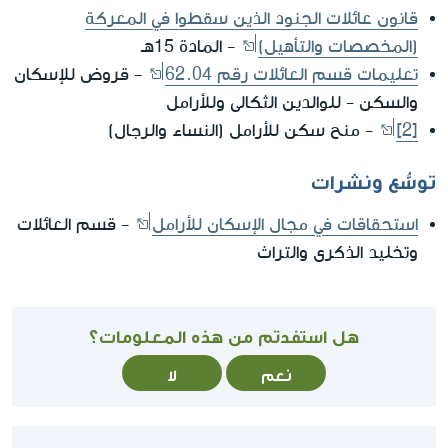
قانون عائلات الجنود الذين سقطوا في المعركة
(المخصصات والتأهيل)
- المادة 15هـ
تعليمات قسم العائلات رقم 62.04
- قروض للإسكان
والسكن - للوالدين الثكالى وللأرامل
[2]
- منح سكن للأرامل (النساء والرجال)
توسُّع ونشرات
استحقاقات في مجال الإسكان للأرامل
- قسم العائلات
وتخليد الذكرى والتراث
هل استفدتم من هذه المعلومات؟
نعم
لا