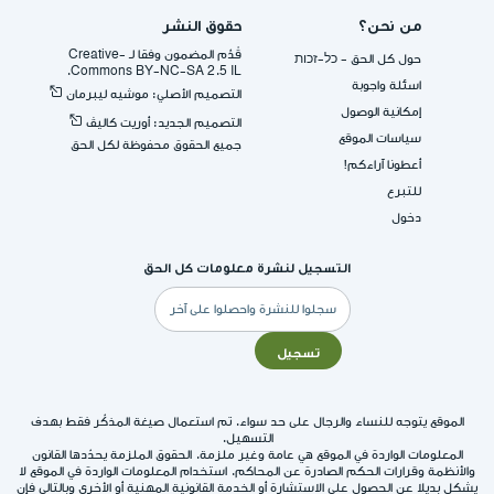
من نحن؟
حقوق النشر
قُدِّم المضمون وفقا لـ -Creative
حول كل الحق - כל-זכות
Commons BY-NC-SA 2.5 IL.
اسئلة واجوبة
التصميم الأصلي: موشيه ليبرمان
إمكانية الوصول
التصميم الجديد: أوريت كاليڤ
سياسات الموقع
جميع الحقوق محفوظة لكل الحق
أعطونا آراءكم!
للتبرع
دخول
التسجيل لنشرة معلومات كل الحق
البريد
الإلكتروني
تسجيل
الموقع يتوجه للنساء والرجال على حد سواء. تم استعمال صيغة المذكّر فقط بهدف
التسهيل.
المعلومات الواردة في الموقع هي عامة وغير ملزمة. الحقوق الملزمة يحدّدها القانون
والأنظمة وقرارات الحكم الصادرة عن المحاكم. استخدام المعلومات الواردة في الموقع لا
يشكل بديلا عن الحصول على الاستشارة أو الخدمة القانونية المهنية أو الأخرى وبالتالي فإن