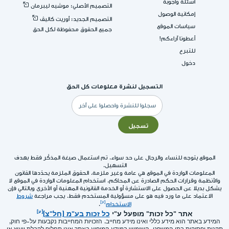
اسئلة واجوبة
التصميم الأصلي: موشيه ليبرمان
إمكانية الوصول
التصميم الجديد: أوريت كاليڤ
سياسات الموقع
جميع الحقوق محفوظة لكل الحق
أعطونا آراءكم!
للتبرع
دخول
التسجيل لنشرة معلومات كل الحق
البريد
الإلكتروني
تسجيل
الموقع يتوجه للنساء والرجال على حد سواء. تم استعمال صيغة المذكّر فقط بهدف
التسهيل.
المعلومات الواردة في الموقع هي عامة وغير ملزمة. الحقوق الملزمة يحدّدها القانون
والأنظمة وقرارات الحكم الصادرة عن المحاكم. استخدام المعلومات الواردة في الموقع لا
يشكل بديلا عن الحصول على الاستشارة أو الخدمة القانونية المهنية أو الأخرى وبالتالي فإن
الاعتماد على ما ورد فيه هو على مسؤولية المستخدم فقط. يجب مراجعة
شروط
الاستخدام
.
אתר "כל זכות" מופעל ע"י
כל זכות בע"מ (חל"צ)
המידע באתר הוא מידע כללי ואינו מידע מחייב. הזכויות המחייבות נקבעות על-פי חוק,