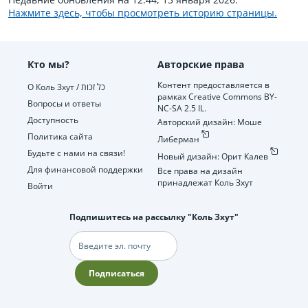
Нажмите здесь, чтобы просмотреть историю страницы.
Кто мы?
Авторские права
Контент предоставляется в
О Коль Зхут / כל זכות
рамках Creative Commons BY-
Вопросы и ответы
NC-SA 2.5 IL.
Доступность
Авторский дизайн: Моше
Политика сайта
Либерман
Будьте с нами на связи!
Новый дизайн: Орит Калев
Для финансовой поддержки
Все права на дизайн
принадлежат Коль Зхут
Войти
Подпишитесь на рассылку "Коль Зхут"
Электронная
почта
Подписаться