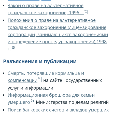
Закон о праве на альтернативное
гражданское захоронение, 1996 г.
Положения о праве на альтернативное
гражданское захоронение (лицензирование
корпораций, занимающихся захоронениями
и определение процедур захоронения),1998
г.
Разъяснения и публикации
Смерть, потерявшие кормильца и
компенсации
на сайте Государственных
услуг и информации
Информационная брошюра для семьи
умершего
Министерства по делам религий
Поиск банковских счетов и вкладов умерших