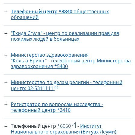
Телефонный центр *8840
общественных
обращений
"Ехида Сгула" - центр по реализации прав для
пожилых людей в больницах
Министерство здравоохранения
"Коль а-Бриют" - телефонный центр Министерства
здравоохранения *5400
Министерство по делам религий - телефонный
центр: ‎02-5311111
Регистратор по вопросам наследства -
телефонный центр *2416
Телефонный центр
*6050
-
Институт
Национального страхования (Битуах Леуми)