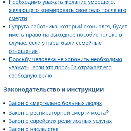
Необходимо уважать желание умершего,
желающего кремировать свое тело после его
смерти
Супруга работника, который скончался, будет
иметь право на выходное пособие только в
случае, если у пары были семейные
отношения
Просьбу человека не хоронить необходимо
уважать, если эта просьба отражает его
свободную волю
Законодательство и инструкции
Закон о смертельно больных людях
Закон о респираторной смерти мозга
Закон о еврейских религиозных услугах
Закон о наследстве