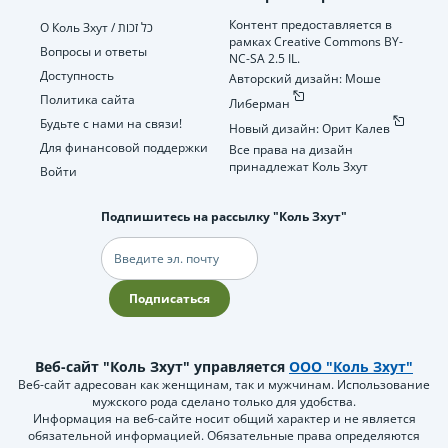
Контент предоставляется в
О Коль Зхут / כל זכות
рамках Creative Commons BY-
Вопросы и ответы
NC-SA 2.5 IL.
Доступность
Авторский дизайн: Моше
Политика сайта
Либерман
Будьте с нами на связи!
Новый дизайн: Орит Калев
Для финансовой поддержки
Все права на дизайн
принадлежат Коль Зхут
Войти
Подпишитесь на рассылку "Коль Зхут"
Электронная
почта
Подписаться
Веб-сайт "Коль Зхут" управляется
ООО "Коль Зхут"
Веб-сайт адресован как женщинам, так и мужчинам. Использование
мужского рода сделано только для удобства.
Информация на веб-сайте носит общий характер и не является
обязательной информацией. Обязательные права определяются