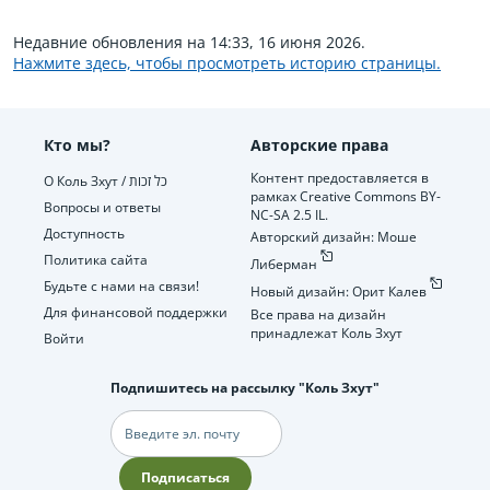
Недавние обновления на 14:33, 16 июня 2026.
Нажмите здесь, чтобы просмотреть историю страницы.
Кто мы?
Авторские права
Контент предоставляется в
О Коль Зхут / כל זכות
рамках Creative Commons BY-
Вопросы и ответы
NC-SA 2.5 IL.
Доступность
Авторский дизайн: Моше
Политика сайта
Либерман
Будьте с нами на связи!
Новый дизайн: Орит Калев
Для финансовой поддержки
Все права на дизайн
принадлежат Коль Зхут
Войти
Подпишитесь на рассылку "Коль Зхут"
Электронная
почта
Подписаться