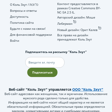
Контент предоставляется в
О Коль Зхут / כל זכות
рамках Creative Commons BY-
Вопросы и ответы
NC-SA 2.5 IL.
Доступность
Авторский дизайн: Моше
Политика сайта
Либерман
Будьте с нами на связи!
Новый дизайн: Орит Калев
Для финансовой поддержки
Все права на дизайн
принадлежат Коль Зхут
Войти
Подпишитесь на рассылку "Коль Зхут"
Электронная
почта
Подписаться
Веб-сайт "Коль Зхут" управляется
ООО "Коль Зхут"
Веб-сайт адресован как женщинам, так и мужчинам. Использование
мужского рода сделано только для удобства.
Информация на веб-сайте носит общий характер и не является
обязательной информацией. Обязательные права определяются
законом, нормативными актами и судебными решениями.