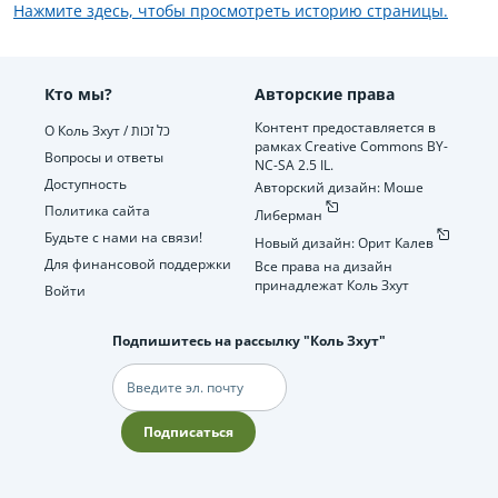
Нажмите здесь, чтобы просмотреть историю страницы.
Кто мы?
Авторские права
Контент предоставляется в
О Коль Зхут / כל זכות
рамках Creative Commons BY-
Вопросы и ответы
NC-SA 2.5 IL.
Доступность
Авторский дизайн: Моше
Политика сайта
Либерман
Будьте с нами на связи!
Новый дизайн: Орит Калев
Для финансовой поддержки
Все права на дизайн
принадлежат Коль Зхут
Войти
Подпишитесь на рассылку "Коль Зхут"
Электронная
почта
Подписаться