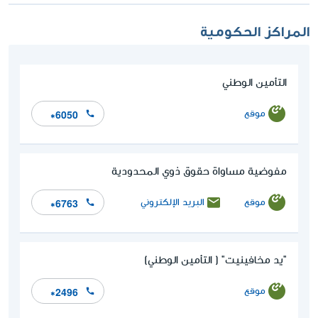
المراكز الحكومية
التأمين الوطني
موقع
*6050
مفوضية مساواة حقوق ذوي المحدودية
موقع
البريد الإلكتروني
*6763
"يد مخافينيت" ( التأمين الوطني)
موقع
*2496