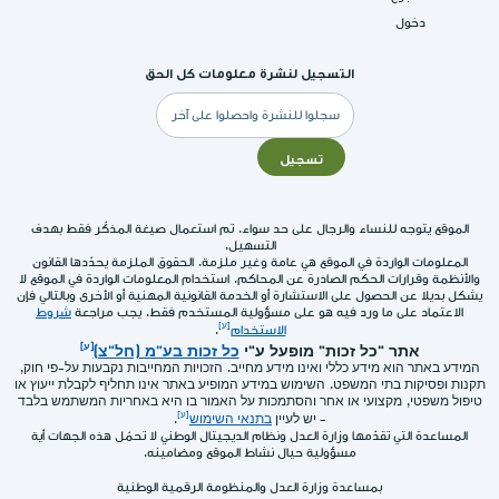
دخول
التسجيل لنشرة معلومات كل الحق
البريد
الإلكتروني
تسجيل
الموقع يتوجه للنساء والرجال على حد سواء. تم استعمال صيغة المذكّر فقط بهدف
التسهيل.
المعلومات الواردة في الموقع هي عامة وغير ملزمة. الحقوق الملزمة يحدّدها القانون
والأنظمة وقرارات الحكم الصادرة عن المحاكم. استخدام المعلومات الواردة في الموقع لا
يشكل بديلا عن الحصول على الاستشارة أو الخدمة القانونية المهنية أو الأخرى وبالتالي فإن
الاعتماد على ما ورد فيه هو على مسؤولية المستخدم فقط. يجب مراجعة
شروط
الاستخدام
.
אתר "כל זכות" מופעל ע"י
כל זכות בע"מ (חל"צ)
המידע באתר הוא מידע כללי ואינו מידע מחייב. הזכויות המחייבות נקבעות על-פי חוק,
תקנות ופסיקות בתי המשפט. השימוש במידע המופיע באתר אינו תחליף לקבלת ייעוץ או
טיפול משפטי, מקצועי או אחר והסתמכות על האמור בו היא באחריות המשתמש בלבד
- יש לעיין
בתנאי השימוש
.
المساعدة التي تقدّمها وزارة العدل ونظام الديجيتال الوطني لا تحمّل هذه الجهات أية
مسؤولية حيال نشاط الموقع ومضامينه.
بمساعدة وزارة العدل والمنظومة الرقمية الوطنية