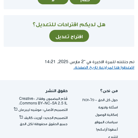
هل لديكم اقتراحات للتعديل؟
اقتراح تعديل
تم حتلنته للمرة الاخيرة في ־2 مارس 2025, 14:21
إضغطوا هنا لمراجعة تاريخ الصفحة.
من نحن؟
حقوق النشر
قُدِّم المضمون وفقا لـ -Creative
حول كل الحق - כל-זכות
Commons BY-NC-SA 2.5 IL.
اسئلة واجوبة
التصميم الأصلي: موشيه ليبرمان
إمكانية الوصول
التصميم الجديد: أوريت كاليڤ
سياسات الموقع
جميع الحقوق محفوظة لكل الحق
أعطونا آراءكم!
للتبرع