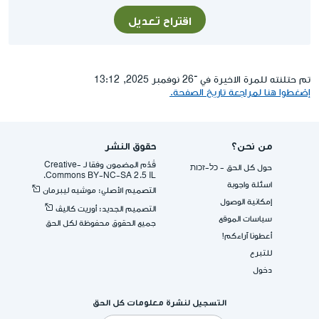
اقتراح تعديل
تم حتلنته للمرة الاخيرة في ־26 نوفمبر 2025, 13:12
إضغطوا هنا لمراجعة تاريخ الصفحة.
من نحن؟
حقوق النشر
قُدِّم المضمون وفقا لـ -Creative
حول كل الحق - כל-זכות
Commons BY-NC-SA 2.5 IL.
اسئلة واجوبة
التصميم الأصلي: موشيه ليبرمان
إمكانية الوصول
التصميم الجديد: أوريت كاليڤ
سياسات الموقع
جميع الحقوق محفوظة لكل الحق
أعطونا آراءكم!
للتبرع
دخول
التسجيل لنشرة معلومات كل الحق