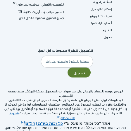
اسئلة واجوبة
التصميم الأصلي: موشيه ليبرمان
إمكانية الوصول
التصميم الجديد: أوريت كاليڤ
سياسات الموقع
جميع الحقوق محفوظة لكل الحق
أعطونا آراءكم!
للتبرع
دخول
التسجيل لنشرة معلومات كل الحق
البريد
الإلكتروني
تسجيل
الموقع يتوجه للنساء والرجال على حد سواء. تم استعمال صيغة المذكّر فقط بهدف
التسهيل.
المعلومات الواردة في الموقع هي عامة وغير ملزمة. الحقوق الملزمة يحدّدها القانون
والأنظمة وقرارات الحكم الصادرة عن المحاكم. استخدام المعلومات الواردة في الموقع لا
يشكل بديلا عن الحصول على الاستشارة أو الخدمة القانونية المهنية أو الأخرى وبالتالي فإن
الاعتماد على ما ورد فيه هو على مسؤولية المستخدم فقط. يجب مراجعة
شروط
الاستخدام
.
אתר "כל זכות" מופעל ע"י
כל זכות בע"מ (חל"צ)
המידע באתר הוא מידע כללי ואינו מידע מחייב. הזכויות המחייבות נקבעות על-פי חוק,