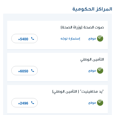
المراكز الحكومية
صوت الصحة (وزراة الصحة)
موقع
إستمارة توجّه
*5400
التأمين الوطني
موقع
*6050
"يد مخافينيت" ( التأمين الوطني)
موقع
*2496