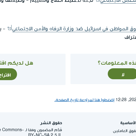
لجنة تخطيط العلاج والتقييم - وظيفتها و
- ي
تراف
ذه المعلومات؟
هل لديكم اقتر
لا
اقترا
إضغطوا هنا لمراجعة تاريخ الصفحة.
لأساسية
حقوق النشر
قُدِّم المضمون وفقا لـ -
وق العاملين
BY-NC-SA 2.5 IL.