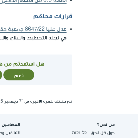
المادة 8.9 من النظام الداخلي للعمل الاجتماعي
قرارات محاكم
عدل عليا 8647/22 جمعية حقوق المواطن في اسرائيل ضد وزارة الرفاه والأمن الاجتماعي
في لجنة التخطيط والعلاج والاع
هل استفدتم من ه
نعم
تم حتلنته للمرة الاخيرة في ־7 ديسمبر 2025, 12:28
من نحن؟
المضامين ا
حول كل الحق - כל-זכות
التشغيل وحق