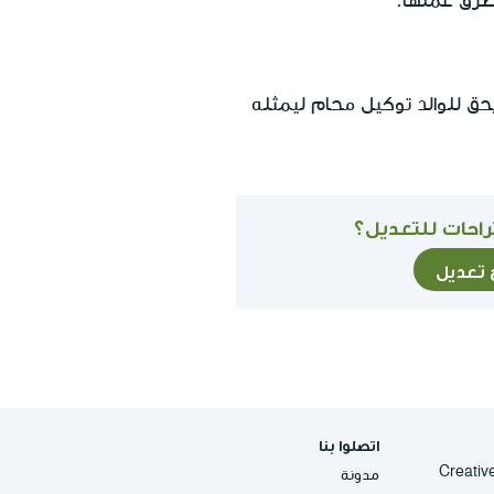
طرق عملها.
حق للوالد توكيل محام ليمثله
احات للتعديل؟
ح تعديل
اتصلوا بنا
Creative Commons
مدونة