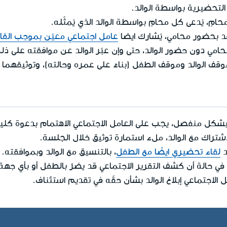
التحضيرية بواسطة الوالد.
حامٍ، يُدعى كل محامٍ بواسطة الوالد الذي يُمثّله.
قد بحضور محامي، يُشارك ايضا
عامل اجتماعي معيّن بموجب القان
امي دون حضور الوالد، حتى وإن عبّر الوالد عن موافقته على ذل
وقف الوالد وموقف الطفل (بناءً على عمره وحالته)، وتوثيقهما 
ن بشكل منفصل، يجب على العامل الاجتماعي الاهتمام بدعوة كليه
اشتراك مع الوالد، ملء استمارة توثيق خلال الجلسة.
د
لقاء تحضيري ايضًا مع الطفل
، بالتنسيق مع الوالد وبموافقته.
 حالة أن كشف التقرير الاجتماعي قد يضرّ بالطفل أو بأي جهة
ل الاجتماعي إبلاغ الوالد بشأن حقّه في تقديم استئناف.