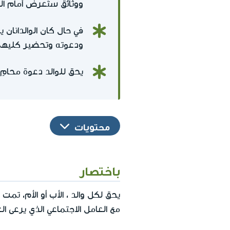
ووثائق ستُعرض أمام ا
في حال كان الوالدانان
ودعوته وتحضير كليهم
يحق للوالد دعوة محامٍ
محتويات
باختصار
يحق لكل والد ، الأب أو الأم، تم
مع العامل الاجتماعي الذي يرعى ال