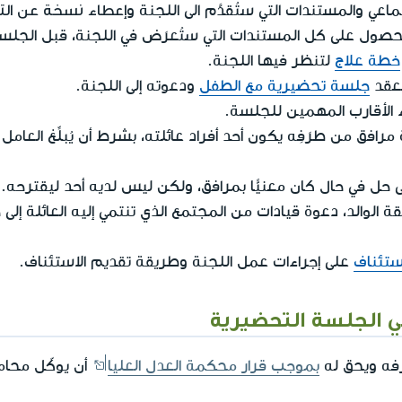
إعطاء نسخة عن التق
ماعي والمستندات التي ستُقدَّم الى اللجنة و
قّه الحصول على كل المستندات التي ستُعرَض في اللجنة، قبل الجلس
خطة علاج
لتنظر فيها اللجنة.
لعقد
جلسة تحضيرية مع الطفل
ودعوته إلى اللجنة.
اء الأقارب المهمين للجلسة.
ة مرافق من طرَفِه يكون أحد أفراد عائلته، بشرط أن يُبلِّغ العامل
ى حل في حال كان معنيًّا بمرافق، ولكن ليس لديه أحد ليقترحه.
الوالد، دعوة قيادات من المجتمع الذي تنتمي إليه العائلة إلى 
ستئناف
على إجراءات عمل اللجنة وطريقة تقديم الاستئناف.
ي الجلسة التحضيرية
رفه ويحق له
بموجب قرار محكمة العدل العليا
أن يوكّل محامي