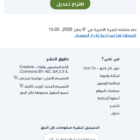
اقتراح تعديل
تم حتلنته للمرة الاخيرة في ־8 يناير 2026, 15:00
إضغطوا هنا لمراجعة تاريخ الصفحة.
من نحن؟
حقوق النشر
قُدِّم المضمون وفقا لـ -Creative
حول كل الحق - כל-זכות
Commons BY-NC-SA 2.5 IL.
اسئلة واجوبة
التصميم الأصلي: موشيه ليبرمان
إمكانية الوصول
التصميم الجديد: أوريت كاليڤ
سياسات الموقع
جميع الحقوق محفوظة لكل الحق
أعطونا آراءكم!
للتبرع
دخول
التسجيل لنشرة معلومات كل الحق
البريد
الإلكتروني