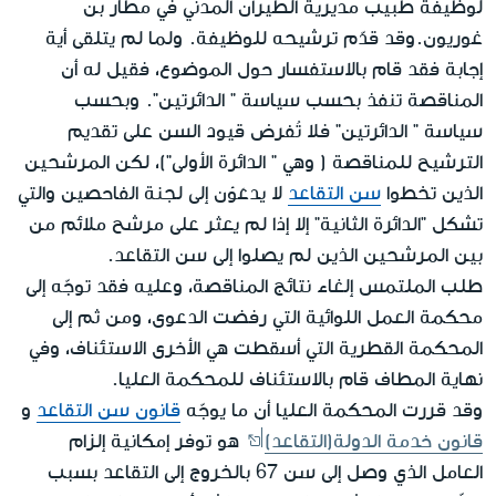
لوظيفة طبيب مديرية الطيران المدني في مطار بن
غوريون.وقد قدّم ترشيحه للوظيفة. ولما لم يتلقى أية
إجابة فقد قام بالاستفسار حول الموضوع، فقيل له أن
المناقصة تنفذ بحسب سياسة " الدائرتين". وبحسب
سياسة " الدائرتين" فلا تُفرض قيود السن على تقديم
الترشيح للمناقصة ( وهي " الدائرة الأولى")، لكن المرشحين
الذين تخطوا
سن التقاعد
لا يدعَوْن إلى لجنة الفاحصين والتي
تشكل "الدائرة الثانية" إلا إذا لم يعثر على مرشح ملائم من
بين المرشحين الذين لم يصلوا إلى سن التقاعد.
طلب الملتمس إلغاء نتائج المناقصة، وعليه فقد توجّه إلى
محكمة العمل اللوائية التي رفضت الدعوى، ومن ثم إلى
المحكمة القطرية التي أسقطت هي الأخرى الاستئناف، وفي
نهاية المطاف قام بالاستئناف للمحكمة العليا.
وقد قررت المحكمة العليا أن ما يوجّه
قانون سن التقاعد
و
قانون خدمة الدولة(التقاعد)
هو توفر إمكانية إلزام
العامل الذي وصل إلى سن 67 بالخروج إلى التقاعد بسبب