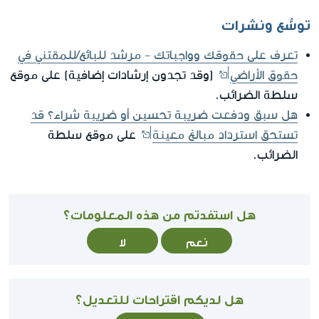
توسُّع ونشرات
تعرف على حقوقك وواجباتك - مرشد للبائع/للمقتني في
حقوق الأراضي
(وقد تجدون إرشادات إضافية) على موقع
سلطة الضرائب.
هل سبق ودفعت ضريبة تحسين أو ضريبة شراء؟ قد
تستحق استرداد مبالغ معينة
على موقع سلطة
الضرائب.
هل استفدتم من هذه المعلومات؟
نعم
لا
هل لديكم اقتراحات للتعديل؟