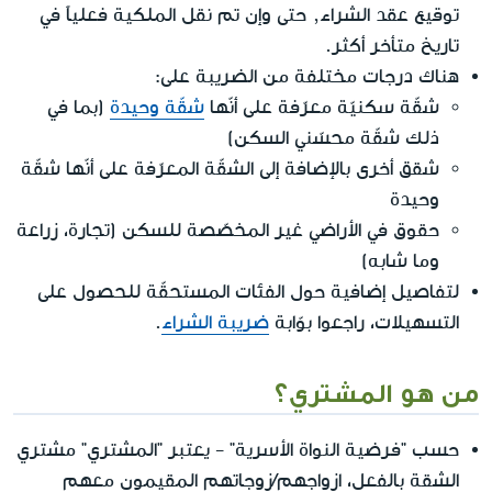
توقيع عقد الشراء, حتى وإن تم نقل الملكية فعلياً في
تاريخ متأخر أكثر.
هناك درجات مختلفة من الضريبة على:
شقّة سكنيّة معرّفة على أنّها
شقّة وحيدة
(بما في
ذلك شقّة محسّني السكن)
شقق أخرى بالإضافة إلى الشقّة المعرّفة على أنّها شقّة
وحيدة
حقوق في الأراضي غير المخصّصة للسكن (تجارة، زراعة
وما شابه)
لتفاصيل إضافية حول الفئات المستحقّة للحصول على
التسهيلات، راجعوا بوّابة
ضريبة الشراء
.
من هو المشتري؟
حسب "فرضية النواة الأسرية" - يعتبر "المشتري" مشتري
الشقة بالفعل، ازواجهم/زوجاتهم المقيمون معهم