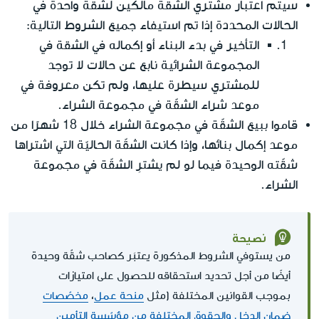
سيتم اعتبار مشتري الشقة مالكين لشقة واحدة في
الحالات المحددة إذا تم استيفاء جميع الشروط التالية:
التأخير في بدء البناء أو إكماله في الشقة في
المجموعة الشرائية نابع عن حالات لا توجد
للمشتري سيطرة عليها، ولم تكن معروفة في
موعد شراء الشقّة في مجموعة الشراء.
قاموا ببيع الشقّة في مجموعة الشراء خلال 18 شهرًا من
موعد إكمال بنائها، وإذا كانت الشقّة الحاليّة التي اشتراها
شقّته الوحيدة فيما لو لم يشترِ الشقّة في مجموعة
الشراء.
نصيحة
من يستوفي الشروط المذكورة يعتبَر كصاحب شقّة وحيدة
أيضًا من أجل تحديد استحقاقه للحصول على امتيازات
بموجب القوانين المختلفة (مثل
منحة عمل
،
مخصّصات
ضمان الدخل
والحقوق المختلفة من مؤسّسة التأمين