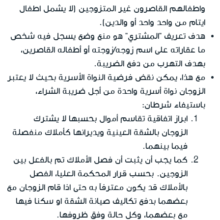
واطفالهم القاصرون غير المتزوجين (لا يشمل اطفال
ايتام من واحد واحد أو والدين).
هدف تعريف "المشتري" هو منع وضع يسجل فيه شخص
ما عقاراته على اسم زوجه/زوجته أو أطفاله القاصرين،
بهدف التهرب من دفع الضريبة.
مع هذا، يمكن نقض فرضية النواة الأسرية بحيث لا يعتبر
الزوجان نواة أسرية واحدة من أجل ضريبة الشراء،
باستيفاء شرطان:
ابراز اتفاقية تقاسم أموال بحسبها لا يشترك
الزوجان بالشقة العينية ويديرانها كأملاك منفصلة
فيما بينهما.
كما يجب أن يثبت أن فصل الأملاك تم بالفعل بين
الزوجين. بحسب قرار المحكمة العليا، الفصل
بالأملاك قد يكون معترفاً به حتى اذا قام الزوجان مع
بعضهما بدفع تكاليف صيانة الشقة او سكنا فيها
مع بعضهما، وكل حالة وفق ظروفها.