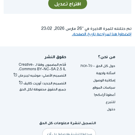
اقتراح تعديل
تم حتلنته للمرة الاخيرة في ־26 مارس 2026, 23:02
إضغطوا هنا لمراجعة تاريخ الصفحة.
من نحن؟
حقوق النشر
قُدِّم المضمون وفقا لـ -Creative
حول كل الحق - כל-זכות
Commons BY-NC-SA 2.5 IL.
اسئلة واجوبة
التصميم الأصلي: موشيه ليبرمان
إمكانية الوصول
التصميم الجديد: أوريت كاليڤ
سياسات الموقع
جميع الحقوق محفوظة لكل الحق
أعطونا آراءكم!
للتبرع
دخول
التسجيل لنشرة معلومات كل الحق
البريد
الإلكتروني