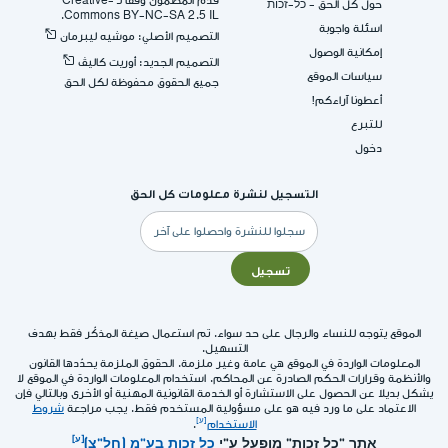
قُدِّم المضمون وفقا لـ -Creative
حول كل الحق - כל-זכות
Commons BY-NC-SA 2.5 IL.
اسئلة واجوبة
التصميم الأصلي: موشيه ليبرمان
إمكانية الوصول
التصميم الجديد: أوريت كاليڤ
سياسات الموقع
جميع الحقوق محفوظة لكل الحق
أعطونا آراءكم!
للتبرع
دخول
التسجيل لنشرة معلومات كل الحق
البريد
الإلكتروني
تسجيل
الموقع يتوجه للنساء والرجال على حد سواء. تم استعمال صيغة المذكّر فقط بهدف
التسهيل.
المعلومات الواردة في الموقع هي عامة وغير ملزمة. الحقوق الملزمة يحدّدها القانون
والأنظمة وقرارات الحكم الصادرة عن المحاكم. استخدام المعلومات الواردة في الموقع لا
يشكل بديلا عن الحصول على الاستشارة أو الخدمة القانونية المهنية أو الأخرى وبالتالي فإن
الاعتماد على ما ورد فيه هو على مسؤولية المستخدم فقط. يجب مراجعة
شروط
الاستخدام
.
אתר "כל זכות" מופעל ע"י
כל זכות בע"מ (חל"צ)