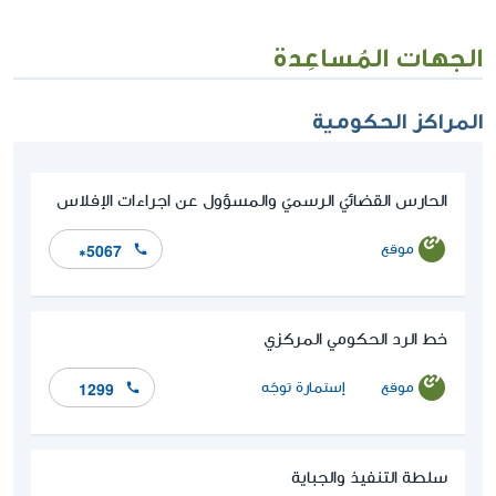
الجهات المُساعِدة
المراكز الحكومية
الحارس القضائيّ الرسميّ والمسؤول عن اجراءات الإفلاس
موقع
*5067
خط الرد الحكومي المركزي
موقع
إستمارة توجّه
1299
سلطة التنفيذ والجباية