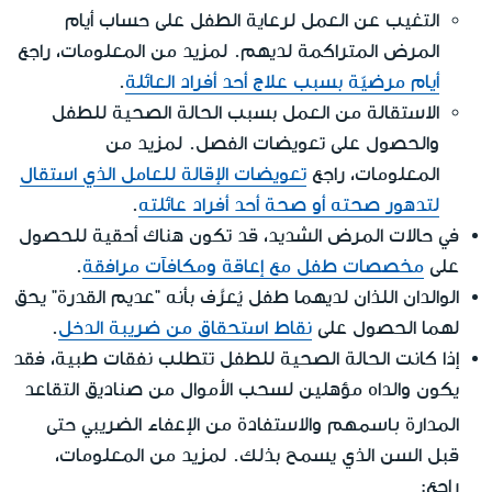
التغيب عن العمل لرعاية الطفل على حساب أيام
المرض المتراكمة لديهم. لمزيد من المعلومات، راجع
أيام مرضيّة بسبب علاج أحد أفراد العائلة
.
الاستقالة من العمل بسبب الحالة الصحية للطفل
والحصول على تعويضات الفصل. لمزيد من
المعلومات، راجع
تعويضات الإقالة للعامل الذي استقال
لتدهور صحته أو صحة أحد أفراد عائلته
.
في حالات المرض الشديد، قد تكون هناك أحقية للحصول
على
مخصصات طفل مع إعاقة ومكافآت مرافقة
.
الوالدان اللذان لديهما طفل يُعرَّف بأنه "عديم القدرة" يحق
لهما الحصول على
نقاط استحقاق من ضريبة الدخل
.
إذا كانت الحالة الصحية للطفل تتطلب نفقات طبية، فقد
يكون والداه مؤهلين لسحب الأموال من صناديق التقاعد
باسمهم
المدارة
والاستفادة من الإعفاء الضريبي حتى
قبل السن الذي يسمح بذلك. لمزيد من المعلومات،
راجع: