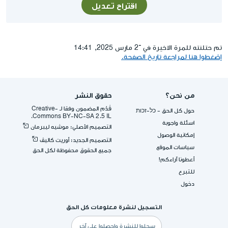
اقتراح تعديل
تم حتلنته للمرة الاخيرة في ־2 مارس 2025, 14:41
إضغطوا هنا لمراجعة تاريخ الصفحة.
من نحن؟
حقوق النشر
قُدِّم المضمون وفقا لـ -Creative
حول كل الحق - כל-זכות
Commons BY-NC-SA 2.5 IL.
اسئلة واجوبة
التصميم الأصلي: موشيه ليبرمان
إمكانية الوصول
التصميم الجديد: أوريت كاليڤ
سياسات الموقع
جميع الحقوق محفوظة لكل الحق
أعطونا آراءكم!
للتبرع
دخول
التسجيل لنشرة معلومات كل الحق
البريد
الإلكتروني