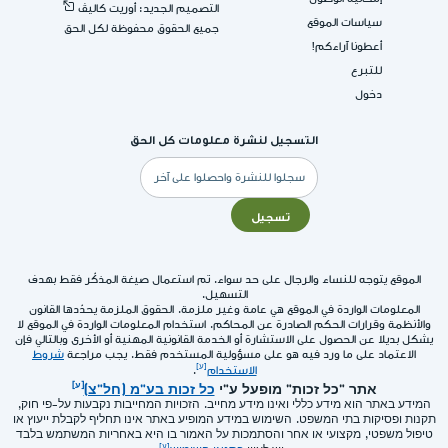
التصميم الجديد: أوريت كاليڤ
سياسات الموقع
جميع الحقوق محفوظة لكل الحق
أعطونا آراءكم!
للتبرع
دخول
التسجيل لنشرة معلومات كل الحق
البريد
الإلكتروني
تسجيل
الموقع يتوجه للنساء والرجال على حد سواء. تم استعمال صيغة المذكّر فقط بهدف
التسهيل.
المعلومات الواردة في الموقع هي عامة وغير ملزمة. الحقوق الملزمة يحدّدها القانون
والأنظمة وقرارات الحكم الصادرة عن المحاكم. استخدام المعلومات الواردة في الموقع لا
يشكل بديلا عن الحصول على الاستشارة أو الخدمة القانونية المهنية أو الأخرى وبالتالي فإن
الاعتماد على ما ورد فيه هو على مسؤولية المستخدم فقط. يجب مراجعة
شروط
الاستخدام
.
אתר "כל זכות" מופעל ע"י
כל זכות בע"מ (חל"צ)
המידע באתר הוא מידע כללי ואינו מידע מחייב. הזכויות המחייבות נקבעות על-פי חוק,
תקנות ופסיקות בתי המשפט. השימוש במידע המופיע באתר אינו תחליף לקבלת ייעוץ או
טיפול משפטי, מקצועי או אחר והסתמכות על האמור בו היא באחריות המשתמש בלבד