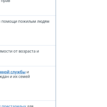
 прав
ия помощи пожилым людям
мости от возраста и
онной службы
и
ждан и их семей
х престарелых
для