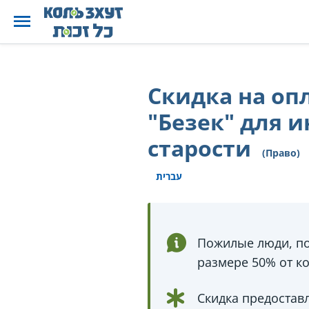
Скидка на оп
"Безек" для 
старости
(Право)
עברית
Пожилые люди, 
размере 50% от к
Скидка предоставл