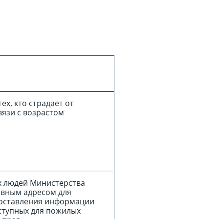
ех, кто страдает от
вязи с возрастом
 людей Министерства
овным адресом для
доставления информации
доступных для пожилых