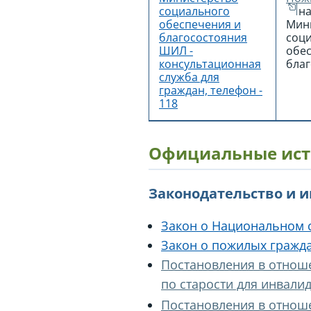
социального
на
обеспечения и
Мин
благосостояния
соц
ШИЛ -
обе
консультационная
бла
служба для
граждан, телефон -
118
Официальные ист
Законодательство и 
Закон о Национальном 
Закон о пожилых гражд
Постановления в отнош
по старости для инвалид
Постановления в отноше