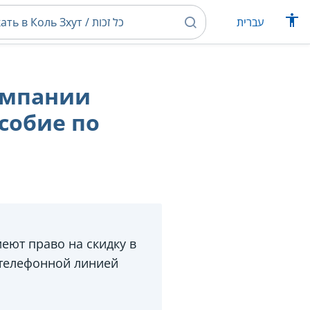
עברית
омпании
собие по
меют право на скидку в
 телефонной линией