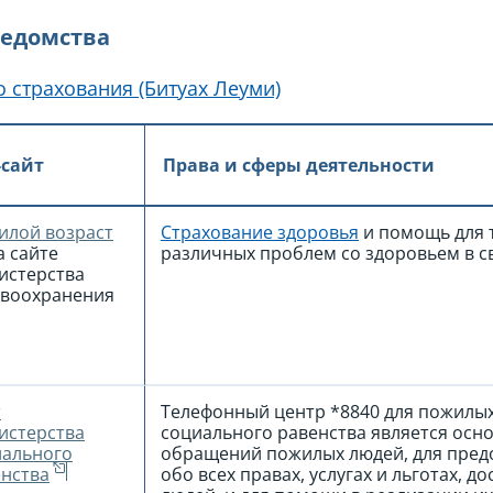
ведомства
 страхования (Битуах Леуми)
-сайт
Права и сферы деятельности
илой возраст
Страхование здоровья
и помощь для т
 сайте
различных проблем со здоровьем в с
истерства
авоохранения
т
Телефонный центр
*8840
для пожилых
истерства
социального равенства является осн
иального
обращений пожилых людей, для пре
нства
обо всех правах, услугах и льготах, 