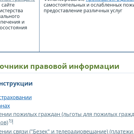
 сайте
самостоятельных и ослабленных пож
истерства
предоставление различных услуг
иального
спечения и
госостояния
очники правовой информации
инструкции
страховании
анах
ении пожилых граждан (льготы для пожилых граж
ов)
нии связи ("Безек" и телерадиовещание) (платежи