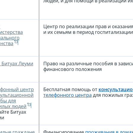
людей, и для помощи в реализации их
т
Центр по реализации прав и оказан
истерства
и их семьям в период госпитализации
иального
нства
 Битуах Леуми
Право на различные пособия в зависи
финансового положения
ефонный центр
Бесплатная помощь от
консультаци
сультационной
телефонного центра
для пожилых гра
бы для
илых людей
айте Битуах
ми
илые граждане
Финансирование
проживания в дома