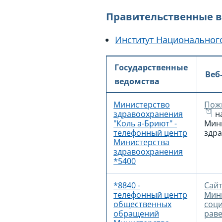
Правительственные 
Институт Национального
Государственные
Веб
ведомства
Министерство
Пож
здравоохранения
на
"Коль а-Бриют" -
Мин
телефонный центр
здр
Министерства
здравоохранения
*5400
*8840 -
Сай
телефонный центр
Мин
общественных
соц
обращений
раве