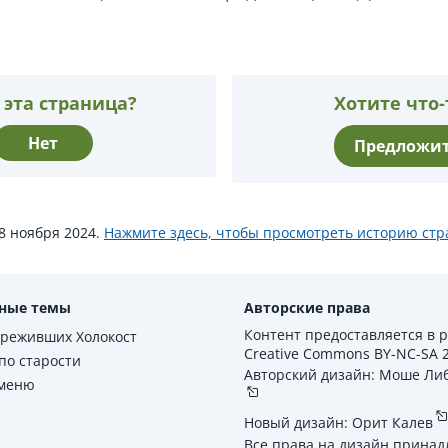
 эта страница?
Хотите что-
Нет
Предложит
8 ноября 2024.
Нажмите здесь, чтобы просмотреть историю ст
ные темы
Авторские права
Контент предоставляется в 
ереживших Холокост
Creative Commons BY-NC-SA 2.
по старости
Авторский дизайн: Моше Ли
 меню
Новый дизайн: Орит Калев
Все права на дизайн принад