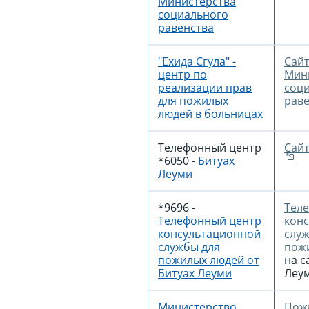
Министерства
социального
равенства
"Ехида Сгула" -
Сай
центр по
Мин
реализации прав
соц
для пожилых
раве
людей в больницах
Телефонный центр
Сайт
*6050
-
Битуах
Леуми
*9696
-
Тел
Телефонный центр
кон
консультационной
служ
службы для
пож
пожилых людей от
на с
Битуах Леуми
Леу
Министерство
Пож