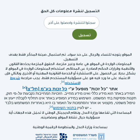
التسجيل لنشرة معلومات كل الحق
البريد
الإلكتروني
تسجيل
الموقع يتوجه للنساء والرجال على حد سواء. تم استعمال صيغة المذكّر فقط بهدف
التسهيل.
المعلومات الواردة في الموقع هي عامة وغير ملزمة. الحقوق الملزمة يحدّدها القانون
والأنظمة وقرارات الحكم الصادرة عن المحاكم. استخدام المعلومات الواردة في الموقع لا
يشكل بديلا عن الحصول على الاستشارة أو الخدمة القانونية المهنية أو الأخرى وبالتالي فإن
الاعتماد على ما ورد فيه هو على مسؤولية المستخدم فقط. يجب مراجعة
شروط
الاستخدام
.
אתר "כל זכות" מופעל ע"י
כל זכות בע"מ (חל"צ)
המידע באתר הוא מידע כללי ואינו מידע מחייב. הזכויות המחייבות נקבעות על-פי חוק,
תקנות ופסיקות בתי המשפט. השימוש במידע המופיע באתר אינו תחליף לקבלת ייעוץ או
טיפול משפטי, מקצועי או אחר והסתמכות על האמור בו היא באחריות המשתמש בלבד
- יש לעיין
בתנאי השימוש
.
المساعدة التي تقدّمها وزارة العدل ونظام الديجيتال الوطني لا تحمّل هذه الجهات أية
مسؤولية حيال نشاط الموقع ومضامينه.
بمساعدة وزارة العدل والمنظومة الرقمية الوطنية