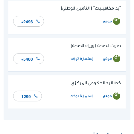
"يد مخافينيت" ( التأمين الوطني)
موقع
*2496
صوت الصحة (وزراة الصحة)
موقع
إستمارة توجّه
*5400
خط الرد الحكومي المركزي
موقع
إستمارة توجّه
1299
جهات حكوميّة