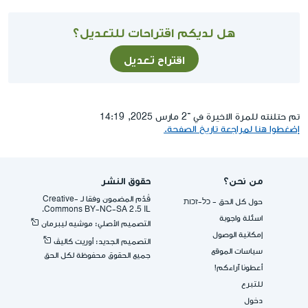
هل لديكم اقتراحات للتعديل؟
اقتراح تعديل
تم حتلنته للمرة الاخيرة في ־2 مارس 2025, 14:19
إضغطوا هنا لمراجعة تاريخ الصفحة.
من نحن؟
حقوق النشر
قُدِّم المضمون وفقا لـ -Creative
حول كل الحق - כל-זכות
Commons BY-NC-SA 2.5 IL.
اسئلة واجوبة
التصميم الأصلي: موشيه ليبرمان
إمكانية الوصول
التصميم الجديد: أوريت كاليڤ
سياسات الموقع
جميع الحقوق محفوظة لكل الحق
أعطونا آراءكم!
للتبرع
دخول