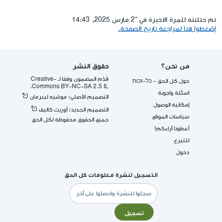
تم حتلنته للمرة الاخيرة في ־2 مارس 2025, 14:43
إضغطوا هنا لمراجعة تاريخ الصفحة.
من نحن؟
حقوق النشر
قُدِّم المضمون وفقا لـ -Creative
حول كل الحق - כל-זכות
Commons BY-NC-SA 2.5 IL.
اسئلة واجوبة
التصميم الأصلي: موشيه ليبرمان
إمكانية الوصول
التصميم الجديد: أوريت كاليڤ
سياسات الموقع
جميع الحقوق محفوظة لكل الحق
أعطونا آراءكم!
للتبرع
دخول
التسجيل لنشرة معلومات كل الحق
البريد
الإلكتروني
تسجيل