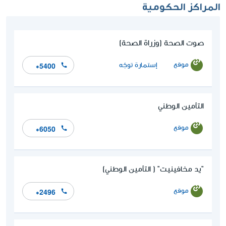
المراكز الحكومية
صوت الصحة (وزراة الصحة)
موقع
إستمارة توجّه
*5400
التأمين الوطني
موقع
*6050
"يد مخافينيت" ( التأمين الوطني)
موقع
*2496