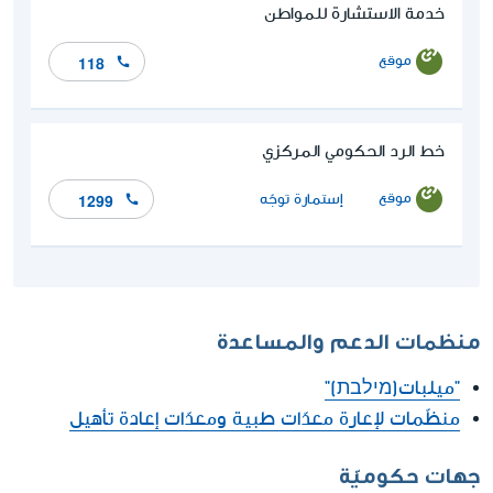
خدمة الاستشارة للمواطن
موقع
118
خط الرد الحكومي المركزي
موقع
إستمارة توجّه
1299
منظمات الدعم والمساعدة
"ميلبات(מילבת)"
منظّمات لإعارة معدّات طبية ومعدّات إعادة تأهيل
جهات حكوميّة