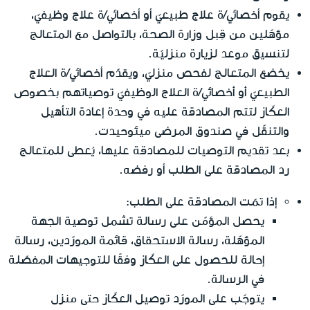
يقوم أخصائي/ة علاج طبيعيّ أو أخصائي/ة علاج وظيفيّ،
مؤهّلين من قِبل وزارة الصحة، بالتواصل مع المتعالج
لتنسيق موعد لزيارة منزليّة.
يخضع المتعالج لفحص منزليّ، ويقدّم أخصائي/ة العلاج
الطبيعيّ أو أخصائي/ة العلاج الوظيفيّ توصياتهم بخصوص
العكّاز لتتم المصادقة عليه في وحدة إعادة التأهيل
والتنقّل في صندوق المرضى ميئوحيدت.
بعد تقديم التوصيات للمصادقة عليها، يُعطى للمتعالج
رد المصادقة على الطلب أو رفضه.
إذا تمّت المصادقة على الطلب:
يحصل المؤمّن على رسالة تشمل توصية الجهة
المؤهّلة، رسالة الاستحقاق، قائمة المورّدين، رسالة
إحالة للحصول على العكّاز وفقًا للتوجيهات المفصّلة
في الرسالة.
يتوجّب على المورّد توصيل العكّاز حتى منزل