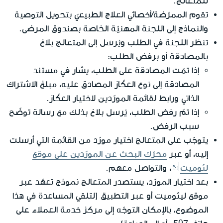
للمتعالج.
تقوم الممرّضة/أخصائي العلاج الطبيعيّ بتحويل التوصية
والنماذج إلى اللجنة المهنيّة الخاصة بصندوق المرضى.
تنظر اللجنة في الطلب ويُرسَل إلى المتعالج بلاغ
بالمصادقة أو برفض الطلب:
إذا تمّت المصادقة على الطلب، يشار في مستند
المصادقة إلى نوع العكّاز المصادق عليه، مبلغ الاشتراك
الذاتي ورابط لقائمة المورّدين لاختيار العكّاز.
إذا تمّ رفض الطلب، يُرسل بلاغ بذلك مع رسالة توضّح
سبب الرفض.
يتوجّب على المتعالج اختيار مورّد من القائمة التي أرسلت
إليه، أو عبر
محرّك البحث عن المورّدين على موقع
لئوميت
، والتواصل معهم.
بعد اختيار المورّد، يستصدر المتعالج نموذج تعهّد عبر
موقع ليئوميت أو عبر التطبيق (لتلقي المساعدة في هذا
الموضوع، بالإمكان التوجّه إلى مركز خدمة العملاء على