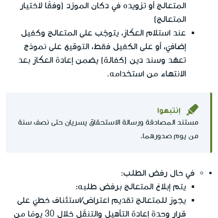
المتعالج أو تزويده في دكان المورّد (وفقًا لاختيار
المتعالج)
عند استلام العكّاز، يتوجّب على المتعالج وكفيل
إضافيّ، أو على الكفيل فقط، التوقيع على نموذج
تعهّد وسند دين (كفالة) يضمن إعادة العكّاز بعد
الانتهاء من استخدامه.
إنتبهوا
مستند المصادقة ورسالة الاستحقاق يسريان حتى نصف سنة
من يوم صدورهما.
في حال رفض الطلب:
يتم إبلاغ المتعالج برفض طلبه:
يجوز للمتعالج تقديم اعتراض/استئناف خطيّ على
قرار وحدة إعادة التأهيل والتنقّل خلال 30 يومًا من