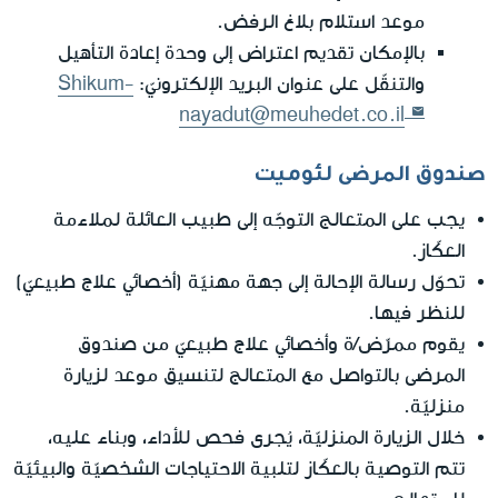
موعد استلام بلاغ الرفض.
بالإمكان تقديم اعتراض إلى وحدة إعادة التأهيل
والتنقّل على عنوان البريد الإلكترونيّ:
Shikum-
nayadut@meuhedet.co.il
صندوق المرضى لئوميت
يجب على المتعالج التوجّه إلى طبيب العائلة لملاءمة
العكّاز.
تحوّل رسالة الإحالة إلى جهة مهنيّة (أخصائي علاج طبيعيّ)
للنظر فيها.
يقوم ممرّض/ة وأخصائي علاج طبيعيّ من صندوق
المرضى بالتواصل مع المتعالج لتنسيق موعد لزيارة
منزليّة.
خلال الزيارة المنزليّة، يُجرى فحص للأداء، وبناء عليه،
تتم التوصية بالعكّاز لتلبية الاحتياجات الشخصيّة والبيئيّة