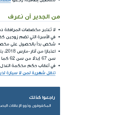
من الجدير أن نعرف
لا تُعتبر مخصصات المرافقة د
في الأسرة التي تضم زوجين ك
شخص بدأ بالحصول على مخصصا
اعتب
سن 67 (بدلاً من سن 62 كما كان في السابق).
في أعقاب حكم محكمة العدل ال
تنقل شهرية لمن لا سيارة لد
راجعوا كذلك
المكفوفون وذوو الإعاقات البصر