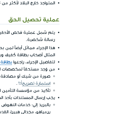
المتواجد خارج البلاد لأكثر من 3 أشهر.
عملية تحصيل الحق
يتم شمل عملية فحص الأحقية ت
رسالة شخصية.
هذا الإجراء مماثل أيضاً لمن 
المثال أصحاب بطاقة كَفيف وبلغوا سن 18 أو ساء حال بصرهم (ولم يبل
لتفاصيل الإجراء، راجعوا
بطاقة 
من وُجد مستحقاً لمخصصات الم
صورة من شيك أو مصادقة إ
استمارة تصريح
.
تأكيد من مؤسسة التأمين ا
يجب إرسال المستندات بأحد الط
يرمياهو، مجدالي هبيرا، الق