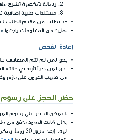
رسالة شخصية تشرح ماهية
مستندات طبية إضافية تد
قد يطلب من مقدم الطلب لعا
لمزيد من المعلومات راجعوا
مو
إعادة الفحص
يحق لمن لم تتم المصادقة على
يحق لمن طرأ تأزم في حالته ا
من طبيب العيون على تأزم وض
حظر الحجز على رسوم ا
لا يمكن الحجز على رسوم المر
إليه. (بعد مرور 30 يوماً، يمكن الحجز علي هذه النقود عبر الحساب، بحال لم يقم المدين بسحبها بعد).
لتفاصيل إضافية، راجعوا
الممتل