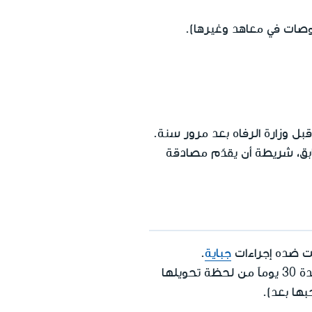
صات في معاهد وغيرها).
 وزارة الرفاه بعد مرور سنة.
بق، شريطة أن يقدّم مصادقة
مت ضده إجراءات
جباية
.
بحال كانت النقود تُدفع من خلال الحساب المصرفي، لا يمكن الحجز عليها عبر حساب البنك مدة 30 يوماً من لحظة تحويلها