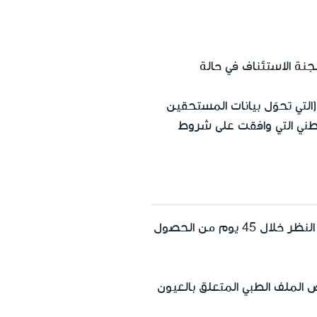
نة الاستئناف في حالة
لتي تحوّل بيانات المستحقين
لوطني التي وافقت على شروط
المتوجه الذي لم تتم المصادقة على استحقاقه لرسوم المرافقة، يمكنه التوجه بطلب لإعادة النظر خلال 45 يوم من الحصول
 لدى طبيب عيون. ملخص الملف الطبي المتعلق بالعيون