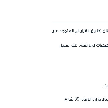
تطبيق القرار إلى المتوجه عبر
صات المرافقة. على سبيل
ة.
بالبريد إلى: خدمات النهوض بالمشاركة والشراكات (سابقًا خدمات النظر والسمع والتكنولوجيا)، وزارة الرفاه، 39 شارع