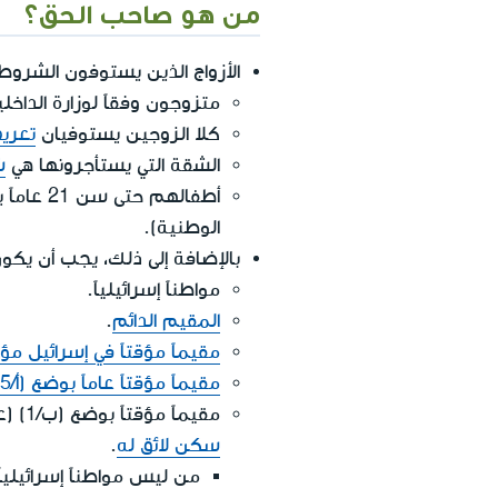
من هو صاحب الحق؟
الأزواج الذين يستوفون الشروط ا
متزوجون وفقاً لوزارة الداخلي
كلا الزوجين يستوفيان
تعري
الشقة التي يستأجرونها هي
ش
أطفالهم
الوطنية).
بالإضافة إلى ذلك، يجب أن يكون
مواطناً إسرائيلياً.
المقيم الدائم
.
مقيماً مؤقتاً في إسرائيل مؤهلا
مقيماً مؤقتاً عاماً بوضع (أ/5)
مقيماً مؤقتاً بوضع (ب/1) (عامل مؤقت) طفله مواطن إسرائيلي، باستثناء
سكن لائق له
.
من ليس مواطناً إسرائيلي