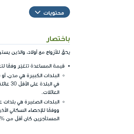
محتويات
باختصار
يحقّ للأزواج مع أولاد، والذين يس
قيمة المساعدة تتغيّر وفقًا لتع
البلدات الكبيرة
العائلات.
البلدات الصغيرة
المستأجرين كان أقلّ من %5 من العائلات.