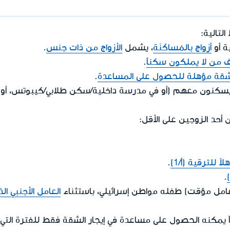
لتالية:
ة أو
أزواج بالمُساكَنَة
، يشمل
الأزواج من ذات جنس
.
ف من لا يملكون سكناً
.
قة مؤهلة للحصول على المساعدة
.
 حتى سن 21 عاماً يسكنون معهم (أو في مدرسة داخلية/سكن طلابي/كيبوت
 أحد الزوجين على الأقل:
ً للترقية (أ/1)
.
.
العامل الأجنبي ا
اً يمكنه الحصول على مساعدة في إيجار الشقة فقط للفترة التي