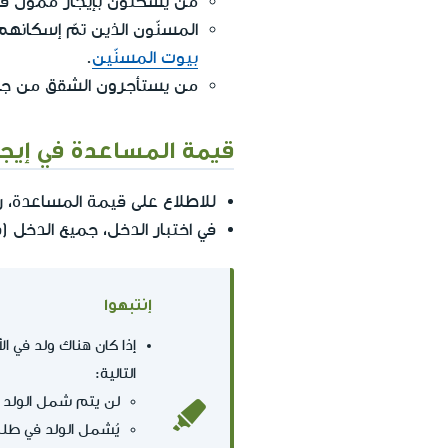
من يسكنون بإيجار مُموّل ف
المسنّون الذين تمّ إسكانهم 
بيوت المسنّين
.
من يستأجرون الشقق من جهات
قيمة المساعدة في إيجار ا
للاطلاع على قيمة المساعدة، را
في اختبار الدخل، جميع الدخل 
إنتبهوا
التالية:
لن يتم شمل الولد 
يُشمل الولد في طل