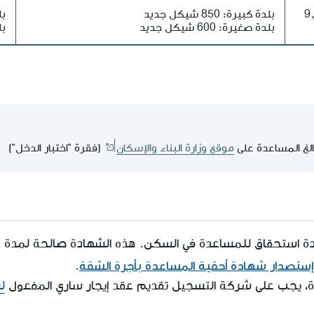
وحتى 9,303
بلدة كبيرة: 850 شيكل جديد
بلد
بلدة صغيرة: 600 شيكل جديد
بلد
لغ المساعدة على
موقع وزارة البناء والإسكان
(فقرة "اختبار الدخل")
دة استحقاق للمساعدة في السكن. هذه الشهادة صالحة لمدة عا
إستصدار شهادة أحقية المساعدة بأجرة الشقة
.
، يجب على شركة التسجيل تقديم عقد إيجار ساري المفعول
ل