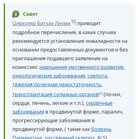
Совет
Циркуляр Битуах Леуми
приводит
подробное перечисление, в каких случаях
рекомендуется установление инвалидности на
основании предоставленных документов и без
приглашения подавшего заявление на
комиссию:
нарушения умственного развития
,
онкологические заболевания
,
слепота
,
тяжелая почечная недостаточность
,
трансплантация солидных органов
(почки,
сердце, печень, легкие и т.п.),
сердечные
заболевания
в продвинутой форме, паралич,
прогрессирующие заболевания в
продвинутой форме, ( такие как
болезнь
Паркинсона
,
рассеянный склероз
,
ALS
),