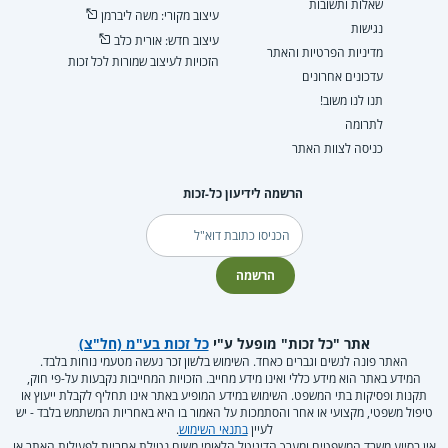
שאלות ותשובות
עיצוב מקורי: משה ליברמן
נגישות
עיצוב חדש: אורית כלב
מדיניות הפרטיות והאתר
הזכויות לעיצוב שמורות לכל זכות
עדכונים אחרונים
תנו לנו משוב!
לתרומה
כניסה לצוות האתר
הרשמה לידיעון כל-זכות
דוא"ל
הרשמה
אתר "כל זכות" מופעל ע"י
כל זכות בע"מ (חל"צ)
האתר פונה לנשים וגברים כאחד. השימוש בלשון זכר נעשה מטעמי נוחות בלבד.
המידע באתר הוא מידע כללי ואינו מידע מחייב. הזכויות המחייבות נקבעות על-פי חוק,
תקנות ופסיקות בתי המשפט. השימוש במידע המופיע באתר אינו תחליף לקבלת ייעוץ או
טיפול משפטי, מקצועי או אחר והסתמכות על האמור בו היא באחריות המשתמש בלבד - יש
לעיין
בתנאי השימוש
.
אין בסיוע משרד המשפטים ומערך הדיגיטל הלאומי משום נטילת אחריות לפעילות האתר או