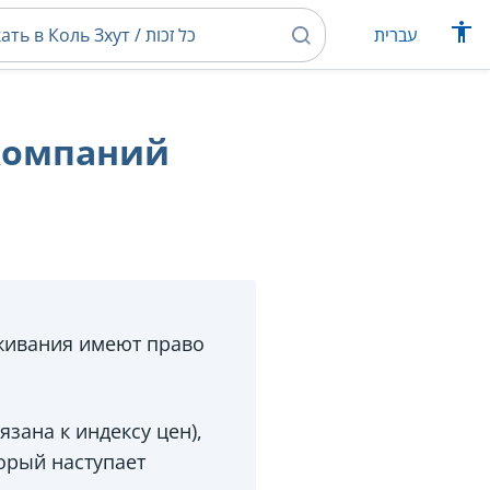
עברית
 компаний
уживания имеют право
зана к индексу цен),
торый наступает