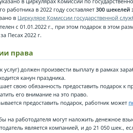
 указано в циркулярах Комиссии по государственно
го работника в 2022 году составляет
300 шекелей 
азано в
Циркуляре Комиссии государственной слу
елен с 01.01.2022 г., при этом подарок в этом ра
а Песах 2022 г.
ии права
к услуг) должен произвести выплату в рамках зара
ходится канун праздника.
шает свою обязанность предоставить подарок к п
атить его внимание на это право.
зывается предоставить подарок, работник может
п
бы на работодателя могут наложить денежное взы
отодатель является компанией, и до 21 050 шек., е