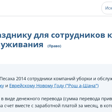
азднику для сотрудников
луживания
(Право)
 Песаха 2014 сотрудники компаний уборки и обсл
ху
и
Еврейскому Новому Году ("Рош а-Шана")
в виде денежного перевода (сумма перевода привя
а счет вместе с заработной платой за месяц, в ко