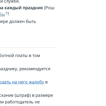
й службе.
за каждый праздник
(Рош
жбы
змере должен быть
ботной платы в том
разднику, рекомендуется
одать на него жалобу
в
скание (штраф) в размере
сли работодатель не