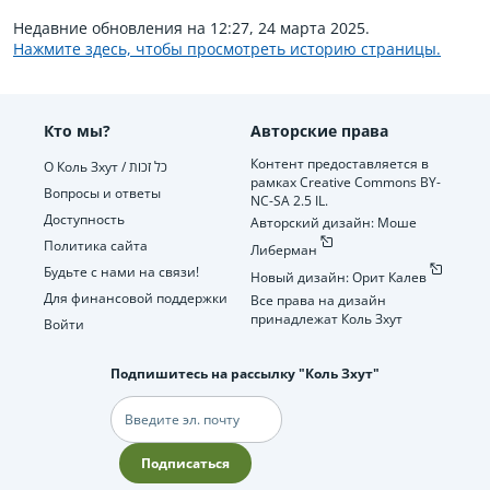
Недавние обновления на 12:27, 24 марта 2025.
Нажмите здесь, чтобы просмотреть историю страницы.
Кто мы?
Авторские права
Контент предоставляется в
О Коль Зхут / כל זכות
рамках Creative Commons BY-
Вопросы и ответы
NC-SA 2.5 IL.
Доступность
Авторский дизайн: Моше
Политика сайта
Либерман
Будьте с нами на связи!
Новый дизайн: Орит Калев
Для финансовой поддержки
Все права на дизайн
принадлежат Коль Зхут
Войти
Подпишитесь на рассылку "Коль Зхут"
Электронная
почта
Подписаться