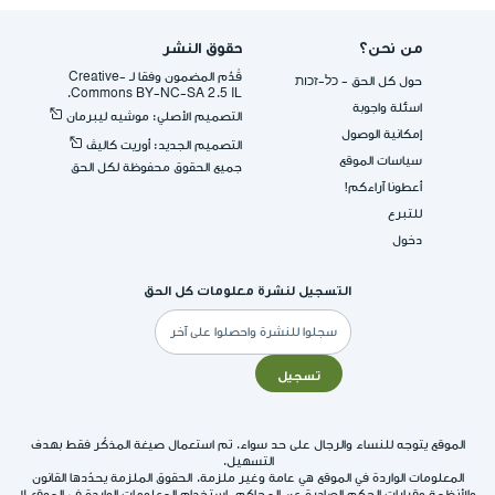
من نحن؟
حقوق النشر
قُدِّم المضمون وفقا لـ -Creative
حول كل الحق - כל-זכות
Commons BY-NC-SA 2.5 IL.
اسئلة واجوبة
التصميم الأصلي: موشيه ليبرمان
إمكانية الوصول
التصميم الجديد: أوريت كاليڤ
سياسات الموقع
جميع الحقوق محفوظة لكل الحق
أعطونا آراءكم!
للتبرع
دخول
التسجيل لنشرة معلومات كل الحق
البريد
الإلكتروني
تسجيل
الموقع يتوجه للنساء والرجال على حد سواء. تم استعمال صيغة المذكّر فقط بهدف
التسهيل.
المعلومات الواردة في الموقع هي عامة وغير ملزمة. الحقوق الملزمة يحدّدها القانون
والأنظمة وقرارات الحكم الصادرة عن المحاكم. استخدام المعلومات الواردة في الموقع لا