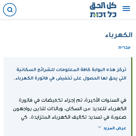
الكهرباء
עברית
تركز هذه البوابة كافة المعلومات للشرائح السكانية
التي يحق لها الحصول على تخفيض في فاتورة الكهرباء.
في السنوات الأخيرة، تم إجراء تخفيضات في فاتورة
الكهرباء للعديد من السكان، وبالذات للذين يواجهون
صعوبة في تسديد تكاليف الكهرباء المتزايدة. كي
يحصل الأشخاص مع إعاقة، والمسنين وذوي الدخل
عرض المزيد
المنخفض ومتلقي مخصصات ضمان الدخل وغيرهم