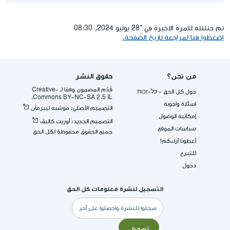
تم حتلنته للمرة الاخيرة في ־28 يوليو 2024, 08:30
إضغطوا هنا لمراجعة تاريخ الصفحة.
من نحن؟
حقوق النشر
قُدِّم المضمون وفقا لـ -Creative
حول كل الحق - כל-זכות
Commons BY-NC-SA 2.5 IL.
اسئلة واجوبة
التصميم الأصلي: موشيه ليبرمان
إمكانية الوصول
التصميم الجديد: أوريت كاليڤ
سياسات الموقع
جميع الحقوق محفوظة لكل الحق
أعطونا آراءكم!
للتبرع
دخول
التسجيل لنشرة معلومات كل الحق
البريد
الإلكتروني
تسجيل