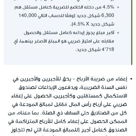
4.5% من دخله الخاضع للضريبة كعامل مستقل هم
6,300 شيكل جديد (وفقًا للحساب التالي 140,000
شيكل جديد X‏ 4.5%).
أكبر مبلغ يجوز إيداعه كعامل مستقل والحصول
مقابله على امتياز ضريبي هو المبلغ الأصغر بينهما، أي
4٬718 شيكل جديد.
إعفاء من ضريبة الأرباح
- يحق للأجيرين والأجيرين في
نفس السنة الضريبية، ويدفعون الإيداعات لصندوق
الاستكمال كمستقلين وكأجيرين، الحصول على إعفاء
ضريبي على أرباح رأس المال مُقابل لمبالغ المودعة في
كل من الصناديق حتى السقف ذي الصلة. بما معناه، من
الممكن الحصول على إعفاء كامل للأرباح المتراكمة في
الصندوق كعامل أجير (للمبالغ المودعة التي لم تتجاوز