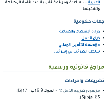
العبرية
- مساعدة ومُرافقة قانونية عند إقامة المصلحة
وتشغيلها
جهات حكوميّة
وزارة الإقتصاد والصناعة
ذراع العمل
مؤسسة التأمين الوطني
سلطة الضرائب في إسرائيل
مراجع قانونية ورسمية
تشريعات وإجراءات
مرسوم ضريبة الدخل
- المواد 9(16ب)، 17(5أ)،
125ج(د)(5).