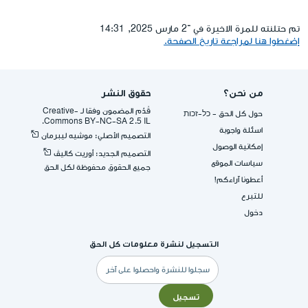
تم حتلنته للمرة الاخيرة في ־2 مارس 2025, 14:31
إضغطوا هنا لمراجعة تاريخ الصفحة.
من نحن؟
حقوق النشر
قُدِّم المضمون وفقا لـ -Creative
حول كل الحق - כל-זכות
Commons BY-NC-SA 2.5 IL.
اسئلة واجوبة
التصميم الأصلي: موشيه ليبرمان
إمكانية الوصول
التصميم الجديد: أوريت كاليڤ
سياسات الموقع
جميع الحقوق محفوظة لكل الحق
أعطونا آراءكم!
للتبرع
دخول
التسجيل لنشرة معلومات كل الحق
البريد
الإلكتروني
تسجيل