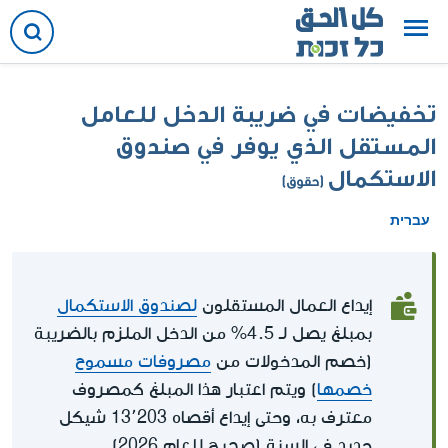
تخفيضات في ضريبة الدخل للعامل
المستقل الذي يوفر في صندوق
الاستكمال
(حقوق)
עברית
إيداع العمال المستقلون
لصندوق الاستكمال
بمبلغ يصل لـ 4.5% من الدخل الملزم بالضريبة
(خصم المدخولات من
مصروفات مسموح
خصمها
) ويتم اعتبار هذا المبلغ كمصروف
معترف به، وحتى إيداع أقصاه 13٬203 شيكل
جديد في السنة (صحيح للعام 2026)