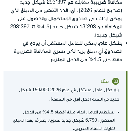
مكافأة ضريبية مقابله هو 293٬397 شيكل جديد
(صحيح للعام 2026). أي: الحد الأقصى من المبلغ الذي
يمكن إيداعه في صندوق الإستكمال والحصول على
المكافأة هو 13٬203 شيكل جديد (4.5% מ-293٬397
شيكل جديد).
بشكل عام، يمكن للعامل المستقل أن يودع في
الصندوق أي مبلغ يريد لكن تسري المكافأة الضريبية
فقط حتى 4.5% من الدخل الملزم.
مثلًا
عام 2026
بلغ دخل عامل مستقل في
150،000 شيكل
أقل
جديد في السنة (دخل
من السقف).
يستطيع العامل إيداع مبلغ أقصاه 4.5% من الدخل
المذكور: 6،750 شيكل جديد سنويا. يعترف بهذا المبلغ
لغايات الاعفاء الضريبي.