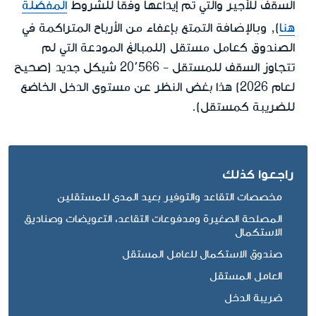
السقف للأجير والتي تم إيداعها وفقًا للشروط
المفصّلة
وبالإضافة
هنا
),
التمتع بإعفاء من الأرباح المتراكمة في
الصندوق كعامل مستقل (للمبالغ المودعة التي لم
تتجاوز السقف للمستقل - 20٬566 شيكل جديد (صحيح
لعام 2026) هذا بغض النظر عن مستوى الدخل الخاضع
للضريبة كمستقل).
راجعوا كذلك
مخصصات التقاعد والتوفير بعيد المدى للمستقلين
المصلحة الصغيرة ومدفوعات التقاعد، التعويضات وصناديق
الاستكمال
صندوق الاستكمال للعامل المستقل
العامل المستقل
ضريبة الدخل