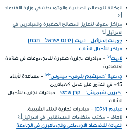
الوكالة للمصالح الصغيرة والمتوسطة في وزارة الاقتصاد
مراكز معوف لتعزيز المصالح الصغيرة والمُبادرين في
اسرائيل
جوينت إسرائيل - تبيت (ג'וינט ישראל - תבת)
مراكز للأجيال الشابّة
لاتيت
- مبادرات تجارية صغيرة للمجموعات في ضائقة
إقتصادية
جمعية "حميشيم بلوس- مينوس"
- مساعدة لأبناء
45+ في العثور على عمل كمُبادرين
"كيرين شيميش" - קרן שמש
- مبادرات تجارية للأجيال
الشابّة
عيليم (עלם)
- مبادرات تجارية لأبناء الشبيبة.
لاهاف - مكتب منظمات المُستقلين في اسرائيل
العيادة للاقتصاد الاجتماعي والجماهيري في الجامعة